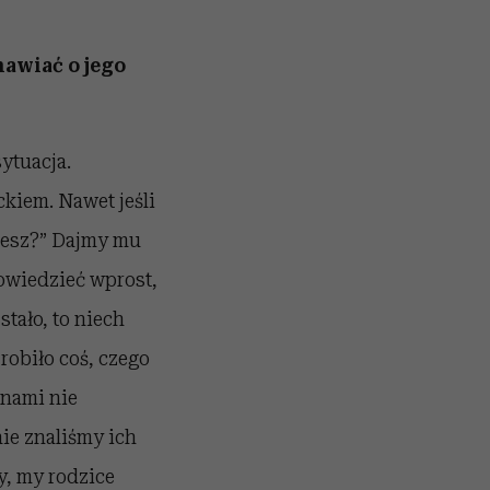
awiać o jego
ytuacja.
ckiem. Nawet jeśli
ujesz?” Dajmy mu
owiedzieć wprost,
stało, to niech
robiło coś, czego
 nami nie
ie znaliśmy ich
y, my rodzice