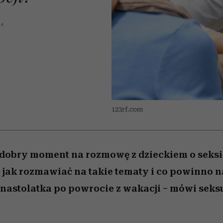
 5,
Miller s. 5, odc. 6]
skutki dla związku 
Raport Lyst ujaw
najbardziej pożąd
partnerki
ubrania i marki se
14
123rf.com
t dobry moment na rozmowę z dzieckiem o seksi
 jak rozmawiać na takie tematy i co powinno 
astolatka po powrocie z wakacji – mówi seks