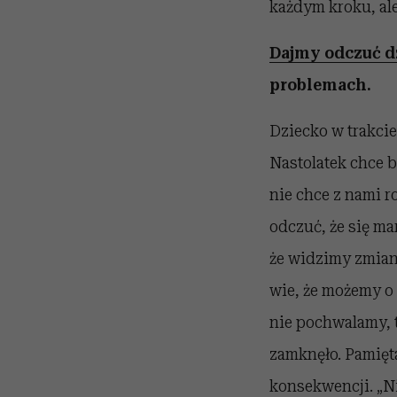
każdym kroku, al
Dajmy odczuć d
problemach.
Dziecko w trakcie
Nastolatek chce by
nie chce z nami r
odczuć, że się m
że widzimy zmiany
wie, że możemy o 
nie pochwalamy, 
zamknęło. Pamięta
konsekwencji. „Ni