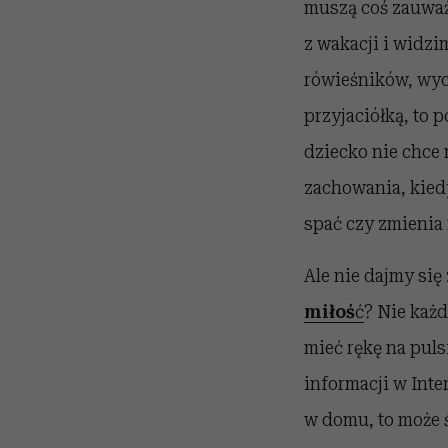
muszą coś zauważy
z wakacji i widzi
rówieśników, wyco
przyjaciółką, to
dziecko nie chce
zachowania, kiedy
spać czy zmienia
Ale nie dajmy si
miłoś
ć
? Nie każ
mieć rękę na puls
informacji w Inte
w domu, to może 