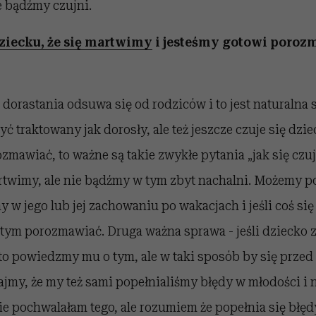
e bądźmy czujni.
ziecku, że się martwimy
i jesteśmy gotowi porozm
 dorastania odsuwa się od rodziców i to jest naturalna s
ć traktowany jak dorosły, ale też jeszcze czuje się dzie
ozmawiać, to ważne są takie zwykłe pytania „jak się cz
artwimy, ale nie bądźmy w tym zbyt nachalni. Możemy p
 w jego lub jej zachowaniu po wakacjach i jeśli coś się 
tym porozmawiać. Druga ważna sprawa - jeśli dziecko z
to powiedzmy mu o tym, ale w taki sposób by się przed
jmy, że my też sami popełnialiśmy błędy w młodości i n
e pochwalałam tego, ale rozumiem że popełnia się błęd