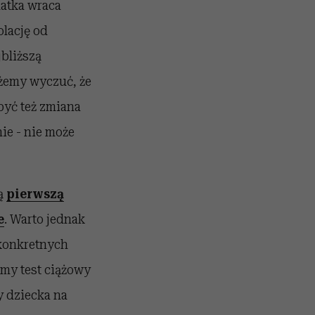
latka wraca
olację od
jbliższą
ożemy wyczuć, że
być też zmiana
ie - nie może
ją
pierwszą
e
. Warto jednak
 konkretnych
emy test ciążowy
y dziecka na