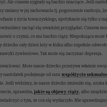
ć. Ale czasem sygnały są bardzo znaczące. Jeśli nasto
my zmiany w jej zachowaniu tj. pogorszenie nastroju, iz
fanie z życia towarzyskiego, spotykanie się tylko z na
 powinniśmy zacząć się uważniej przyglądać. Czasem m
 mówić o czymś, co mu bardzo ciąży. Niepokojąca może 
 dziecko cały dzień leży w łóżku albo zupełnie odwrotn
 nawyki żywieniowe. Tak może się zaczynać depresja.
ę zwariować. Może nasze dziecko przeżywa właśnie swo
dy nastolatek podejmuje od razu
współżycie seksualn
ie. Jeśli widzimy, że nasze dziecko zmieniło się, szuka
rnecie, sprawdza,
jakie są objawy ciąży
, albo znajdzi
świadczyć o tym, że coś się wydarzyło. Nie sprawdzajm