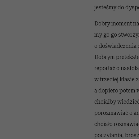
jesteśmy do dyspo
Dobry moment n
my go go stworzy
o doświadczenia s
Dobrym pretekste
reportaż o nastola
w trzeciej klasie
a dopiero potem w
chciałby wiedzieć
porozmawiać o ant
chciało rozmawiać
poczytania, brosz