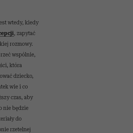
est wtedy, kiedy
epcji
, zapytać
akiej rozmowy.
rzeć wspólnie,
ści, która
sować dziecko,
tek wie i co
ższy czas, aby
o nie będzie
eriały do
nie rzetelnej