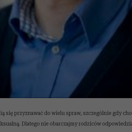
bią się przyznawać do wielu spraw, szczególnie gdy ch
eksualną. Dlatego nie obarczajmy rodziców odpowiedzia