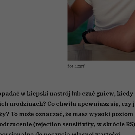
 5,
osób, które biorą na siebie za
powinien znać odpowiedź
Wiemy, gdzie go kupić
Miller s. 5, odc. 6]
sezon jesień–zima 2
mężczyzna jest mn
dużo
reaktywny”
fot.123rf
popadać w kiepski nastrój lub czuć gniew, kiedy
ch urodzinach? Co chwila upewniasz się, czy 
y? To może oznaczać, że masz wysoki poziom 
drzucenie (rejection sensitivity, w skrócie RS
orcjonalna do poczucia własnej wartości.