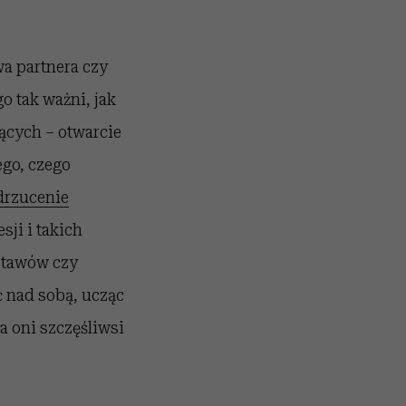
a partnera czy
o tak ważni, jak
jących – otwarcie
ego, czego
drzucenie
sji i takich
 stawów czy
nad sobą, ucząc
 a oni szczęśliwsi