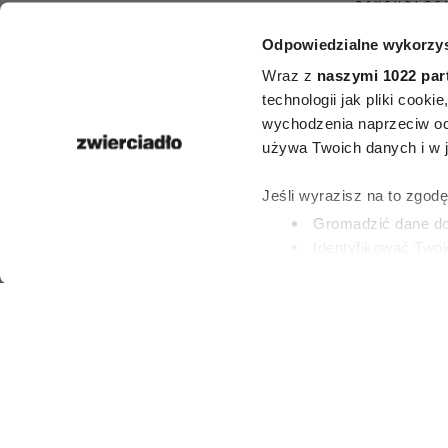
PSYCHOLOG
Odpowiedzialne wykorzys
Nie zmieniasz
Wraz z
naszymi 1022 par
profilowego 
technologii jak pliki cook
wychodzenia naprzeciw oc
Psycholog tł
używa Twoich danych i w ja
co to ozn
Jeśli wyrazisz na to zgod
Gromadzić dane dot
Identyfikować Twoj
(fingerprinting, czyli 
ALEKSANDRA URBA
8 LIPCA 2026
Dowiedz się więcej odnośn
preferencje w
sekcji szc
dowolnej chwili.
Wykorzystujemy pliki cook
i analizować ruch w naszej
partnerom społecznościow