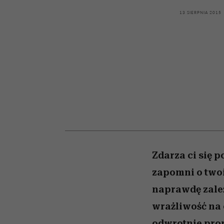
kawę z Kasią Miller”, s.
rachunek sumienia
modelowania
weterynarz”
odc. 7]
13 SIERPNIA 2015
Zdarza ci się 
zapomni o twoi
naprawdę zależ
wrażliwość na o
odwrotnie prop