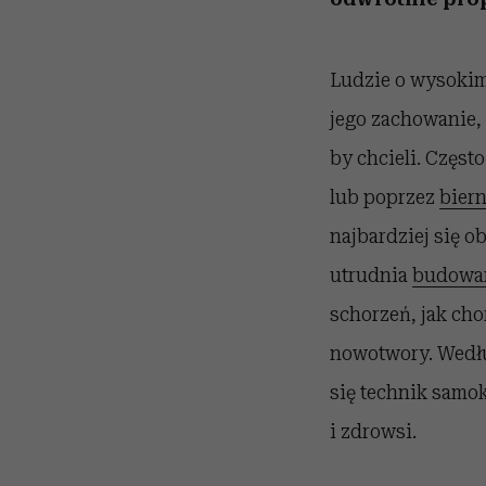
Ludzie o wysokim
jego zachowanie, 
by chcieli. Częst
lub poprzez
biern
najbardziej się o
utrudnia
budowan
schorzeń, jak cho
nowotwory. Wedł
się technik samoko
i zdrowsi.