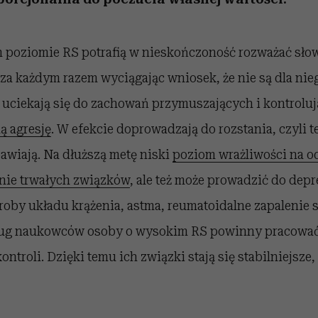
 poziomie RS potrafią w nieskończoność rozważać słow
za każdym razem wyciągając wniosek, że nie są dla nieg
o uciekają się do zachowań przymuszających i kontrolu
ą agresję
. W efekcie doprowadzają do rozstania, czyli t
bawiają. Na dłuższą metę niski
poziom wrażliwości na o
ie trwałych związków
, ale też może prowadzić do depre
roby układu krążenia, astma, reumatoidalne zapalenie
ug naukowców osoby o wysokim RS powinny pracować 
ntroli. Dzięki temu ich związki stają się stabilniejsze,