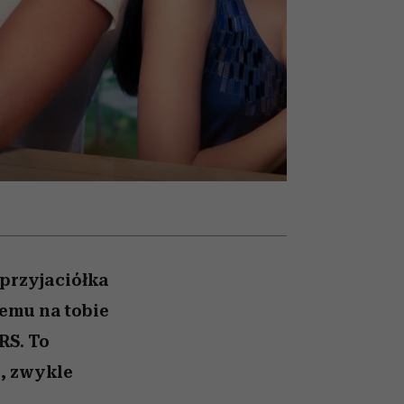
026/27
iej
zupełny brak ogłady
mogą zrobić rodzice
girls”
 przyjaciółka
jemu na tobie
RS. To
), zwykle