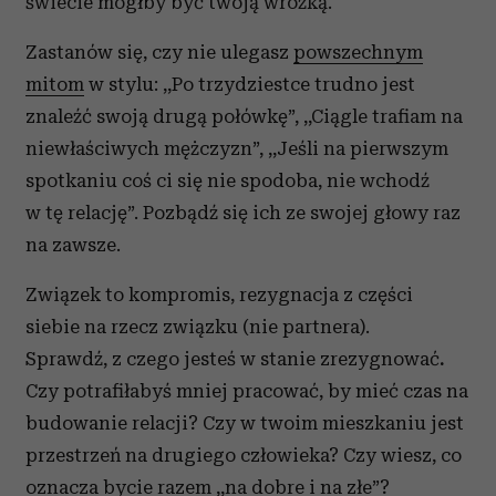
świecie mógłby być twoją wróżką.
Zastanów się, czy nie ulegasz
powszechnym
mitom
w stylu: ,,Po trzydziestce trudno jest
znaleźć swoją drugą połówkę”, ,,Ciągle trafiam na
niewłaściwych mężczyzn”, ,,Jeśli na pierwszym
spotkaniu coś ci się nie spodoba, nie wchodź
w tę relację”. Pozbądź się ich ze swojej głowy raz
na zawsze.
Związek to kompromis, rezygnacja z części
siebie na rzecz związku (nie partnera).
Sprawdź, z czego jesteś w stanie zrezygnować
.
Czy potrafiłabyś mniej pracować, by mieć czas na
budowanie relacji? Czy w twoim mieszkaniu jest
przestrzeń na drugiego człowieka? Czy wiesz, co
oznacza bycie razem ,,
na dobre i na złe
”?