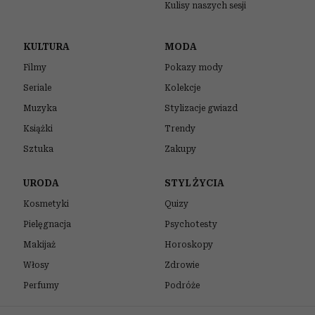
Fot. Krzysztof Zuczkowski / Forum
ODSŁUCHAJ ARTYKUŁ
00:00
23:47
„Zwierzę jest kimś, a nie czymś” –
powtarzał prof. Zbigniew Mikołejko. Dwa
lata po jego śmierci i tuż przed 75.
rocznicą urodzin filozofa i historyka
religii pamięć o tej postawie staje się