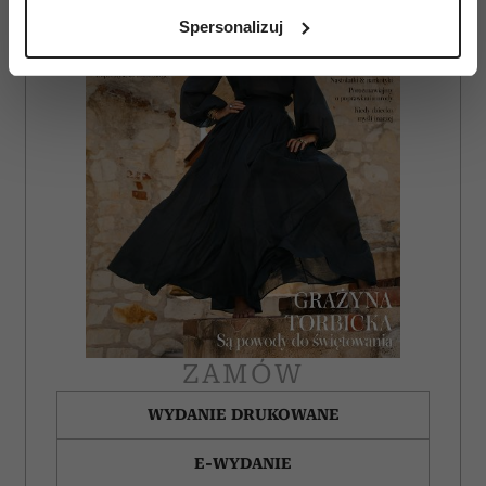
analizując charakteryzującego je zbiory danych
Spersonalizuj
(fingerprinting, czyli wirtualny odcisk palca)
Dowiedz się więcej odnośnie tego, jak Twoje osobiste
dane są przetwarzane oraz ustaw własne preferencje w
sekcji szczegółów
. W Deklaracji plików cookie możesz
zmienić lub wycofać swoją zgodę w dowolnej chwili.
Wykorzystujemy pliki cookie do spersonalizowania treści
i reklam, aby oferować funkcje społecznościowe i
analizować ruch w naszej witrynie. Informacje o tym, jak
korzystasz z naszej witryny, udostępniamy partnerom
społecznościowym, reklamowym i analitycznym.
Partnerzy mogą połączyć te informacje z innymi danymi
otrzymanymi od Ciebie lub uzyskanymi podczas
ZAMÓW
korzystania z ich usług.
WYDANIE DRUKOWANE
E-WYDANIE