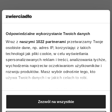
Ewa Klepacka-Gryz
psycholog, terapeutka,
autorka poradników psychologicznych, trener
warsztatów rozwojowych dla kobiet
Odpowiedzialne wykorzystanie Twoich danych
www.terapiavia.com
Wraz z
naszymi 1022 partnerami
przetwarzamy Twoje
osobiste dane, np. adres IP, korzystając z takich
technologii jak pliki cookie, w celu wyświetlania
spersonalizowanych reklam i treści, analizowania tychże,
wychodzenia naprzeciw oczekiwaniom użytkowników i
rozwoju produktów. Masz wybór odnośnie tego, kto
używa Twoich danych i w jakich celach to robi.
RANDKOWANIE
ROZWÓJ OSOBISTY
Jeśli wyrazisz na to zgodę, chcielibyśmy również:
Gromadzić dane dotyczące Twojej lokalizacji
AUTOPROMOCJA
Zezwól na wszystkie
geograficznej z dokładnością nawet do kilku metrów
Identyfikować Twoje urządzenie, aktywnie