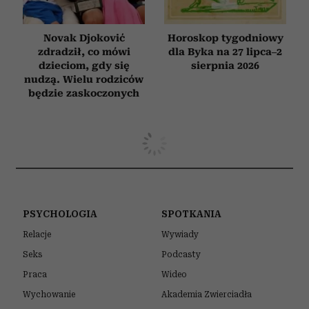
Novak Djoković
Horoskop tygodniowy
zdradził, co mówi
dla Byka na 27 lipca–2
dzieciom, gdy się
sierpnia 2026
nudzą. Wielu rodziców
będzie zaskoczonych
WYWIADY
„Koty nigdy nie mylą się w tej
sprawie”. Rozmowa o prof.
Zbigniewie Mikołejce w 75. rocznicę
jego urodzin
24 LIPCA 2026
KONRAD WOJTYŁA