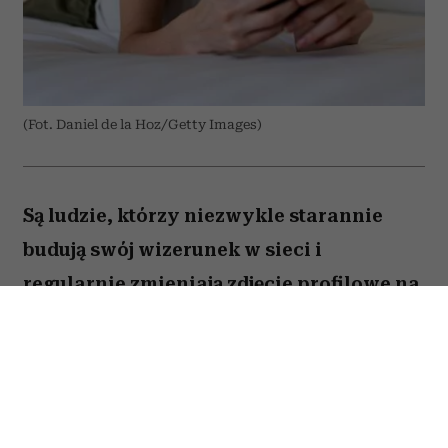
(Fot. Daniel de la Hoz/Getty Images)
Są ludzie, którzy niezwykle starannie
budują swój wizerunek w sieci i
regularnie zmieniają zdjęcie profilowe na
portalach społecznościowych. Ale nie
brakuje takich, którzy w internecie od lat
używają tej samej fotki – nawet gdy
zdążyli skończyć studia, założyć rodzinę i