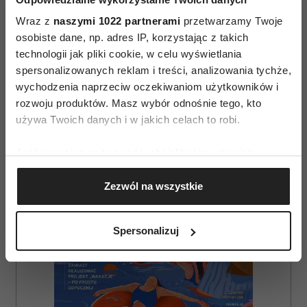
Wraz z
naszymi 1022 partnerami
przetwarzamy Twoje
osobiste dane, np. adres IP, korzystając z takich
technologii jak pliki cookie, w celu wyświetlania
spersonalizowanych reklam i treści, analizowania tychże,
wychodzenia naprzeciw oczekiwaniom użytkowników i
rozwoju produktów. Masz wybór odnośnie tego, kto
AUTOPROMOCJA
używa Twoich danych i w jakich celach to robi.
Jeśli wyrazisz na to zgodę, chcielibyśmy również:
Gromadzić dane dotyczące Twojej lokalizacji
Zezwól na wszystkie
geograficznej z dokładnością nawet do kilku metrów
Identyfikować Twoje urządzenie, aktywnie
analizując charakteryzującego je zbiory danych
Spersonalizuj
(fingerprinting, czyli wirtualny odcisk palca)
Dowiedz się więcej odnośnie tego, jak Twoje osobiste
dane są przetwarzane oraz ustaw własne preferencje w
sekcji szczegółów
. W Deklaracji plików cookie możesz
zmienić lub wycofać swoją zgodę w dowolnej chwili.