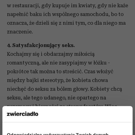
w restauracji, gdy kupuje im kwiaty, gdy nie każe
napełnić baku ich wspólnego samochodu, bo to
oznacza, że dzieli się z nimi tym, co dla niego ma
znaczenie.
4. Satysfakcjonujący seks.
Kochajmy się i obdarzajmy miłością
romantyczną, ale nie zasypiajmy w łóżku -
pokrótce tak można to streścić. Czas włożyć
między bajki stereotyp, że kobieta chowa
niechęć do seksu za bólem głowy. Kobiety chcą
seksu, ale tego udanego, nie opartego na
przemocy i bierności ze strony facetów. Więc,
panowie, kiedy fantazjujecie o otwartej na seks
kochance, zajrzyjcie do własnego łóżka - wasza
partnerka już tam na was czeka.
Odpowiedzialne wykorzystanie Twoich danych