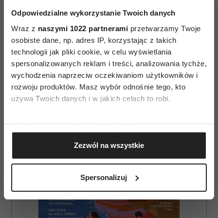
Odpowiedzialne wykorzystanie Twoich danych
Wraz z
naszymi 1022 partnerami
przetwarzamy Twoje
osobiste dane, np. adres IP, korzystając z takich
technologii jak pliki cookie, w celu wyświetlania
spersonalizowanych reklam i treści, analizowania tychże,
wychodzenia naprzeciw oczekiwaniom użytkowników i
MIŁOŚĆ
rozwoju produktów. Masz wybór odnośnie tego, kto
używa Twoich danych i w jakich celach to robi.
AUTOPROMOCJA
Jeśli wyrazisz na to zgodę, chcielibyśmy również:
Gromadzić dane dotyczące Twojej lokalizacji
Zezwól na wszystkie
geograficznej z dokładnością nawet do kilku metrów
Identyfikować Twoje urządzenie, aktywnie
analizując charakteryzującego je zbiory danych
Spersonalizuj
(fingerprinting, czyli wirtualny odcisk palca)
Dowiedz się więcej odnośnie tego, jak Twoje osobiste
dane są przetwarzane oraz ustaw własne preferencje w