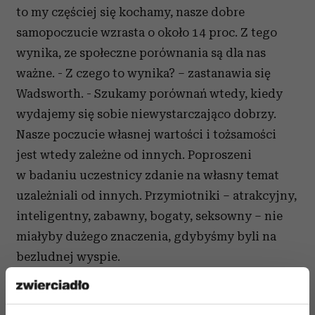
to my częściej się kochamy, nasze dobre
samopoczucie wzrasta o około 14 proc. Z tego
wynika, ze społeczne porównania są dla nas
ważne. - Z czego to wynika? – zastanawia się
Wadsworth. - Szukamy porównań wtedy, kiedy
wydajemy się sobie niewystarczająco dobrzy.
Nasze poczucie własnej wartości i tożsamości
jest wtedy zależne od innych. Poproszeni
w badaniu uczestnicy zdanie na własny temat
uzależniali od innych. Przymiotniki – atrakcyjny,
inteligentny, zabawny, bogaty, seksowny – nie
miałyby dużego znaczenia, gdybyśmy byli na
bezludnej wyspie.
źródło:
Social Indicators Research