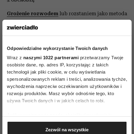
5. ODCHODZĘ
Grożenie rozwodem
lub rozstaniem jako metoda
kontroli i zastraszania nie sprzyja uważnej
komunikacji i konstruktywnemu rozwiązywaniu
konfliktów. Między ludźmi pojawia się lęk
spowodowany szantażowaniem, co w sposób
Odpowiedzialne wykorzystanie Twoich danych
naturalny oddala a nie zbliża.
Decydowanie się
Wraz z
naszymi 1022 partnerami
przetwarzamy Twoje
osobiste dane, np. adres IP, korzystając z takich
na rozstanie
jest poważnym krokiem, o którym
technologii jak pliki cookie, w celu wyświetlania
lepiej poinformować wtedy, kiedy naprawdę to
spersonalizowanych reklam i treści, analizowania tychże,
rozważamy.
wychodzenia naprzeciw oczekiwaniom użytkowników i
rozwoju produktów. Masz wybór odnośnie tego, kto
używa Twoich danych i w jakich celach to robi.
Jeśli wyrazisz na to zgodę, chcielibyśmy również:
Gromadzić dane dotyczące Twojej lokalizacji
Zezwól na wszystkie
PROBLEMY W ZWIĄZKU
geograficznej z dokładnością nawet do kilku metrów