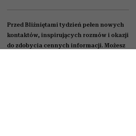
Przed Bliźniętami tydzień pełen nowych
kontaktów, inspirujących rozmów i okazji
do zdobycia cennych informacji. Możesz
odnieść wrażenie, że wiele spraw
zaczyna układać się na twoją korzyść,
jeśli tylko odważysz się wyjść z
inicjatywą.
Spis treści:
Horoskop tygodniowy 27 lipca–2 sierpnia
2026 –
Bliźnięta