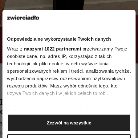
Odpowiedzialne wykorzystanie Twoich danych
Wraz z
naszymi 1022 partnerami
przetwarzamy Twoje
osobiste dane, np. adres IP, korzystając z takich
technologii jak pliki cookie, w celu wyświetlania
(Fot. Kevin Mazur/Getty Images)
spersonalizowanych reklam i treści, analizowania tychże,
wychodzenia naprzeciw oczekiwaniom użytkowników i
rozwoju produktów. Masz wybór odnośnie tego, kto
używa Twoich danych i w jakich celach to robi.
Laura Dern pozuje na czerwonym
Jeśli wyrazisz na to zgodę, chcielibyśmy również:
dywanie
Gromadzić dane dotyczące Twojej lokalizacji
Zezwól na wszystkie
Mimo upływu lat, 58-letnia Dern wygląda
geograficznej z dokładnością nawet do kilku metrów
Identyfikować Twoje urządzenie, aktywnie
fenomenalnie. Na gali Oscarów zapozowała