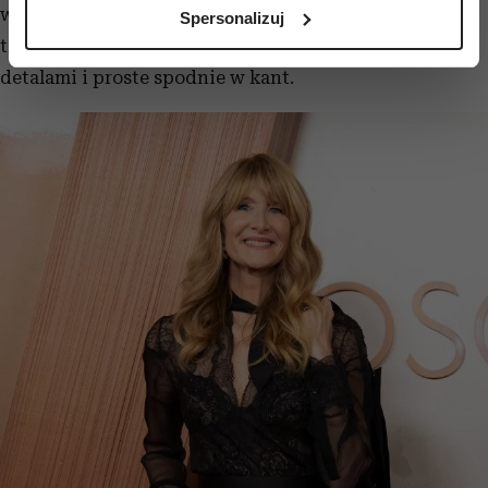
analizując charakteryzującego je zbiory danych
w klasycznym, eleganckim wydaniu: założyła
Spersonalizuj
(fingerprinting, czyli wirtualny odcisk palca)
transparentną, czarną koszulę z koronkowymi
Dowiedz się więcej odnośnie tego, jak Twoje osobiste
detalami i proste spodnie w kant.
dane są przetwarzane oraz ustaw własne preferencje w
sekcji szczegółów
. W Deklaracji plików cookie możesz
zmienić lub wycofać swoją zgodę w dowolnej chwili.
Wykorzystujemy pliki cookie do spersonalizowania treści
i reklam, aby oferować funkcje społecznościowe i
analizować ruch w naszej witrynie. Informacje o tym, jak
korzystasz z naszej witryny, udostępniamy partnerom
społecznościowym, reklamowym i analitycznym.
Partnerzy mogą połączyć te informacje z innymi danymi
otrzymanymi od Ciebie lub uzyskanymi podczas
korzystania z ich usług.