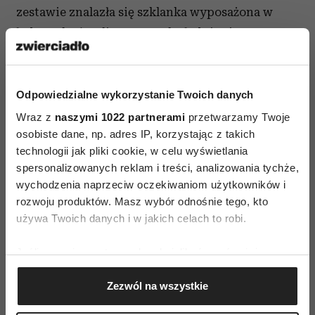
zestawie znalazła się szklanka wyposażona w
ładowarkę (czyli szczoteczka ładuje się po
odłożeniu do szklanki), podobnie - futerał
podróżny też ma własną ładowarkę z portem mini
USB/USB: szczoteczkę można więc naładować,
Odpowiedzialne wykorzystanie Twoich danych
korzystając np. z komputera.
Wraz z
naszymi 1022 partnerami
przetwarzamy Twoje
osobiste dane, np. adres IP, korzystając z takich
technologii jak pliki cookie, w celu wyświetlania
spersonalizowanych reklam i treści, analizowania tychże,
wychodzenia naprzeciw oczekiwaniom użytkowników i
rozwoju produktów. Masz wybór odnośnie tego, kto
używa Twoich danych i w jakich celach to robi.
AUTOPROMOCJA
Jeśli wyrazisz na to zgodę, chcielibyśmy również:
Gromadzić dane dotyczące Twojej lokalizacji
Zezwól na wszystkie
geograficznej z dokładnością nawet do kilku metrów
Identyfikować Twoje urządzenie, aktywnie