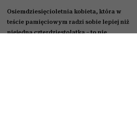
Osiemdziesięcioletnia kobieta, która w
teście pamięciowym radzi sobie lepiej niż
niejedna czterdziestolatka – to nie
wyjątek, lecz zjawisko, które od 25 lat
opisują naukowcy z Northwestern
University. W najnowszej publikacji w
„Alzheimer's & Dementia” zespół ujawnia,
co łączy osoby określane mianem
„superagerów”.
By zakwalifikować się do tego elitarnego grona,
trzeba mieć co najmniej 80 lat i zapamiętać
przynajmniej dziewięć z piętnastu słów