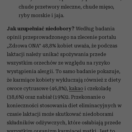
chude przetwory mleczne, chude mięso,
ryby morskie i jaja.
Jak uzupełniać niedobory?
Według badania
opinii przeprowadzonego na zlecenie portalu
„Zdrowa ONA” 48,8% kobiet uważa, że podczas
laktacji należy unikać spożywania przede
wszystkim orzechów ze względu na ryzyko
wystąpienia alergii. To samo badanie pokazuje,
że karmiące kobiety wykluczają również z diety
owoce cytrusowe (46,8%),
kakao
i czekoladę
(38,6%) oraz nabiał (19%)2. Przekonanie o
konieczności stosowania diet eliminacyjnych w
czasie laktacji może skutkować niedoborami
składników odżywczych, które osłabiają przede
wszystkim organizm karmiącej matki. Jest to