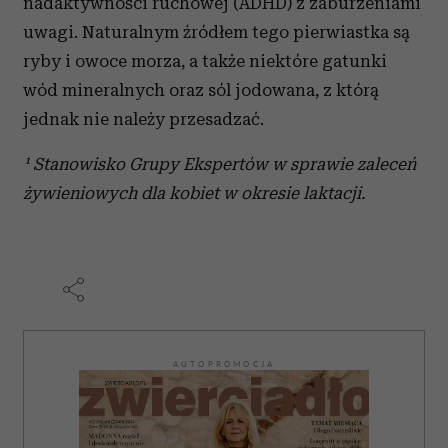
nadaktywności ruchowej (ADHD) z zaburzeniami
i reklam, aby oferować funkcje społecznościowe i
uwagi. Naturalnym źródłem tego pierwiastka są
analizować ruch w naszej witrynie. Informacje o tym, jak
korzystasz z naszej witryny, udostępniamy partnerom
ryby i owoce morza, a także niektóre gatunki
społecznościowym, reklamowym i analitycznym.
wód mineralnych oraz sól jodowana, z którą
Partnerzy mogą połączyć te informacje z innymi danymi
jednak nie należy przesadzać.
otrzymanymi od Ciebie lub uzyskanymi podczas
korzystania z ich usług.
¹ Stanowisko Grupy Ekspertów w sprawie zaleceń
żywieniowych dla kobiet w okresie laktacji.
AUTOPROMOCJA