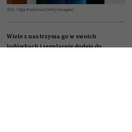
(Fot. Olga Pankova/Getty Images)
Wiele z nas trzyma go w swoich
lodówkach i regularnie dodaje do
przygotowywanych dań. Amerykański
onkolog dr Avishek Kumar zdradził,
jakiego produktu prawie nigdy nie
kładzie na talerzu ze względu na to, że
znacząco podnosi ryzyko nowotworów.
To nie tylko zalecenie pojedynczego
lekarza – na liście produktów
kancerogennych umieściła go