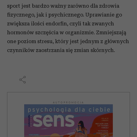
sport jest bardzo ważny zarówno dla zdrowia
korzystasz z naszej witryny, udostępniamy partnerom
społecznościowym, reklamowym i analitycznym.
fizycznego, jak i psychicznego. Uprawianie go
Partnerzy mogą połączyć te informacje z innymi danymi
zwiększa ilości endorfin, czyli tak zwanych
otrzymanymi od Ciebie lub uzyskanymi podczas
hormonów szczęścia w organizmie. Zmniejszają
korzystania z ich usług.
one poziom stresu, który jest jednym z głównych
czynników zaostrzania się zmian skórnych.
AUTOPROMOCJA