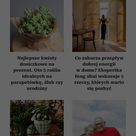
społecznościowym, reklamowym i analitycznym.
Partnerzy mogą połączyć te informacje z innymi danymi
otrzymanymi od Ciebie lub uzyskanymi podczas
korzystania z ich usług.
Najlepsze kwiaty
Co zaburza przepływ
doniczkowe na
dobrej energii
prezent. Oto 5 roślin
w domu? Ekspertka
idealnych na
feng shui wskazuje 5
parapetówkę, ślub czy
rzeczy, których warto
urodziny
się pozbyć