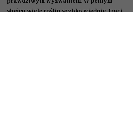
prawdziwym wyzwaniem. W pełnym
słońcu wiele roślin szybko więdnie, traci
kwiaty lub po prostu nie radzi sobie z
wysokimi temperaturami. Na szczęście są
gatunki, które uwielbiają takie warunki.
Oto pięć kwiatów, które nie boją się
upałów i będą zachwycać przez całe lato.
Spis treści:
1. Gazania – królowa słonecznych
balkonów
2. Portulaka wielkokwiatowa (
Portulaca
grandiflora
) – uwielbia skwar
3. Pelargonia bluszczolistna (
Ivy