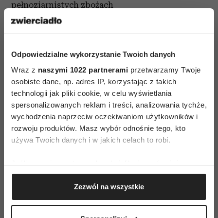
pełnoziarnistych zbożach
-tłuszczach pochodzenia roślinnego, m.in. oliwie
z pierwszego tłoczenia, maśle sklarowanym, oleju
Odpowiedzialne wykorzystanie Twoich danych
kokosowym (zarówno rafinowanym, jak
i nierafinowanym), zimnotłoczonych olejach
Wraz z
naszymi 1022 partnerami
przetwarzamy Twoje
osobiste dane, np. adres IP, korzystając z takich
(rzepakowy, lniany lub z lnianki) dodawanych
technologii jak pliki cookie, w celu wyświetlania
tuż przed podaniem posiłków i na zimno
spersonalizowanych reklam i treści, analizowania tychże,
wychodzenia naprzeciw oczekiwaniom użytkowników i
-dużej ilości (około 2-3 litrów dziennie) ciepłej
rozwoju produktów. Masz wybór odnośnie tego, kto
wody z imbirem i cytryną
używa Twoich danych i w jakich celach to robi.
-ziołach - herbaty zawierające teinę możesz
Jeśli wyrazisz na to zgodę, chcielibyśmy również:
zastąpić pokrzywą, melisą lub czystkiem
Gromadzić dane dotyczące Twojej lokalizacji
Zezwól na wszystkie
geograficznej z dokładnością nawet do kilku metrów
-jeśli czujesz potrzebę jedzenia chleba, zastąp
Identyfikować Twoje urządzenie, aktywnie
pszenny chleb (nawet razowy) żytnim,
analizując charakteryzującego je zbiory danych