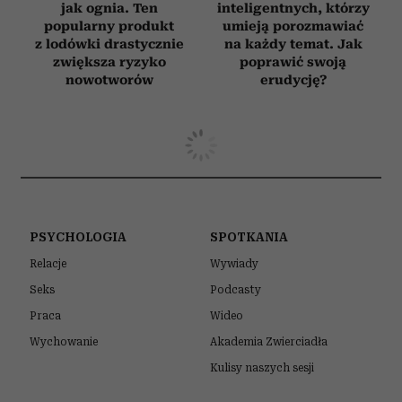
jak ognia. Ten
inteligentnych, którzy
popularny produkt
umieją porozmawiać
z lodówki drastycznie
na każdy temat. Jak
zwiększa ryzyko
poprawić swoją
nowotworów
erudycję?
STYL ŻYCIA
Nie musi mieć torebki Chanel.
Prawdziwie elegancką kobietę można
rozpoznać po tych 9 cechach
6 SIERPNIA 2026
PATRYCJA KLIKOWSKA
(Fot. Jeremy Moeller/Getty Images)