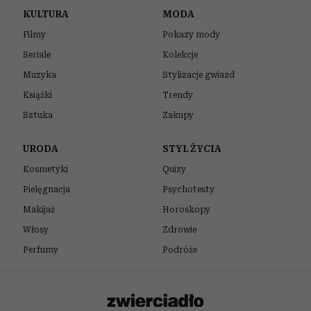
ODSŁUCHAJ ARTYKUŁ
00:00
06:15
Kobieta może być ubrana od stóp do głów
w drogie rzeczy od projektantów, a mimo
to wyglądać ostentacyjnie i „tanio”. Bo
żadne pieniądze nie są w stanie dodać
człowiekowi klasy, jeśli nie potrafi
zadbać o absolutną podstawę: uprzejmość
i dobre maniery.