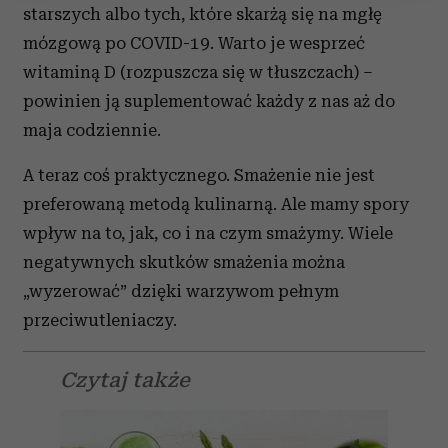
starszych albo tych, które skarżą się na mgłę
Wykorzystujemy pliki cookie do spersonalizowania treści
i reklam, aby oferować funkcje społecznościowe i
mózgową po COVID-19. Warto je wesprzeć
analizować ruch w naszej witrynie. Informacje o tym, jak
witaminą D (rozpuszcza się w tłuszczach) –
korzystasz z naszej witryny, udostępniamy partnerom
powinien ją suplementować każdy z nas aż do
społecznościowym, reklamowym i analitycznym.
maja codziennie.
Partnerzy mogą połączyć te informacje z innymi danymi
otrzymanymi od Ciebie lub uzyskanymi podczas
A teraz coś praktycznego. Smażenie nie jest
korzystania z ich usług.
preferowaną metodą kulinarną. Ale mamy spory
wpływ na to, jak, co i na czym smażymy. Wiele
negatywnych skutków smażenia można
„wyzerować” dzięki warzywom pełnym
przeciwutleniaczy.
Czytaj także