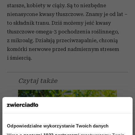
starsze, kobiety w ciąży. Są to niezbędne
nienasycone kwasy tłuszczowe. Znamy je od lat –
to składnik tranu. Dziś możemy jeść kwasy
tłuszczowe omega-3 pochodzenia roślinnego,
z mikroalg. Działają przeciwzapalnie, chronią
komórki nerwowe przed nadmiernym stresem
i śmiercią.
Czytaj także
Odpowiedzialne wykorzystanie Twoich danych