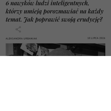
6 nawyków ludzi inteligentnych,
którzy umieją porozmawiać na każdy
temat. Jak poprawić swoją erudycję?
10 LIPCA 2026
ALEKSANDRA URBANIAK