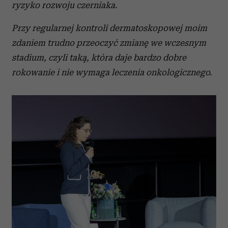
ryzyko rozwoju czerniaka.
analizować ruch w naszej witrynie. Informacje o tym, jak
korzystasz z naszej witryny, udostępniamy partnerom
Przy regularnej kontroli dermatoskopowej moim
społecznościowym, reklamowym i analitycznym.
zdaniem trudno przeoczyć zmianę we wczesnym
Partnerzy mogą połączyć te informacje z innymi danymi
stadium, czyli taką, która daje bardzo dobre
otrzymanymi od Ciebie lub uzyskanymi podczas
rokowanie i nie wymaga leczenia onkologicznego.
korzystania z ich usług.