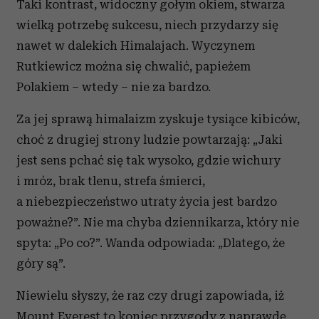
Taki kontrast, widoczny gołym okiem, stwarza
wielką potrzebę sukcesu, niech przydarzy się
nawet w dalekich Himalajach. Wyczynem
Rutkiewicz można się chwalić, papieżem
Polakiem – wtedy – nie za bardzo.
Za jej sprawą himalaizm zyskuje tysiące kibiców,
choć z drugiej strony ludzie powtarzają: „Jaki
jest sens pchać się tak wysoko, gdzie wichury
i mróz, brak tlenu, strefa śmierci,
a niebezpieczeństwo utraty życia jest bardzo
poważne?”. Nie ma chyba dziennikarza, który nie
spyta: „Po co?”. Wanda odpowiada: „Dlatego, że
góry są”.
Niewielu słyszy, że raz czy drugi zapowiada, iż
Mount Everest to koniec przygody z naprawdę