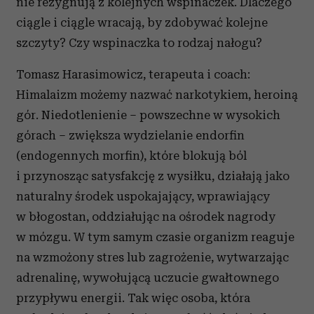
nie rezygnują z kolejnych wspinaczek. Dlaczego
ciągle i ciągle wracają, by zdobywać kolejne
szczyty? Czy wspinaczka to rodzaj nałogu?
Tomasz Harasimowicz, terapeuta i coach:
Himalaizm możemy nazwać narkotykiem, heroiną
gór. Niedotlenienie – powszechne w wysokich
górach – zwiększa wydzielanie endorfin
(endogennych morfin), które blokują ból
i przynosząc satysfakcję z wysiłku, działają jako
naturalny środek uspokajający, wprawiający
w błogostan, oddziałując na ośrodek nagrody
w mózgu. W tym samym czasie organizm reaguje
na wzmożony stres lub zagrożenie, wytwarzając
adrenalinę, wywołującą uczucie gwałtownego
przypływu energii. Tak więc osoba, która