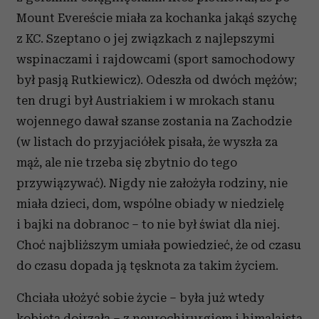
Mount Evereście miała za kochanka jakąś szychę
z KC. Szeptano o jej związkach z najlepszymi
wspinaczami i rajdowcami (sport samochodowy
był pasją Rutkiewicz). Odeszła od dwóch mężów;
ten drugi był Austriakiem i w mrokach stanu
wojennego dawał szanse zostania na Zachodzie
(w listach do przyjaciółek pisała, że wyszła za
mąż, ale nie trzeba się zbytnio do tego
przywiązywać). Nigdy nie założyła rodziny, nie
miała dzieci, dom, wspólne obiady w niedzielę
i bajki na dobranoc – to nie był świat dla niej.
Choć najbliższym umiała powiedzieć, że od czasu
do czasu dopada ją tęsknota za takim życiem.
Chciała ułożyć sobie życie – była już wtedy
kobietą dojrzałą – z neurochirurgiem i himalaistą