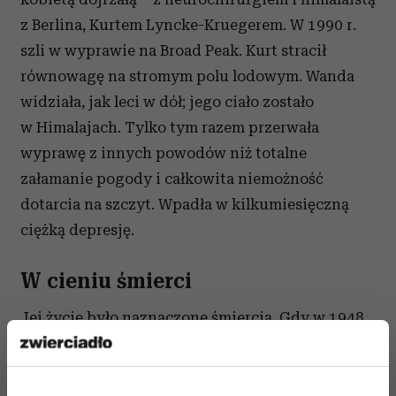
z Berlina, Kurtem Lyncke-Kruegerem. W 1990 r.
szli w wyprawie na Broad Peak. Kurt stracił
równowagę na stromym polu lodowym. Wanda
widziała, jak leci w dół; jego ciało zostało
w Himalajach. Tylko tym razem przerwała
wyprawę z innych powodów niż totalne
załamanie pogody i całkowita niemożność
dotarcia na szczyt. Wpadła w kilkumiesięczną
ciężką depresję.
W cieniu śmierci
Jej życie było naznaczone śmiercią. Gdy w 1948
r. mieszkali we Wrocławiu, jej starszy brat,
Jureczek, bawił się z kolegami wojennym
niewybuchem. Rozerwało go na strzępy.