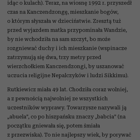
idąc o kulach). Teraz, na wiosnę 1992 r. przyszedł
czas na Kanczendzongę, mieszkanie bogów,
o którym słyszała w dzieciństwie. Zresztą tuż
przed wyjazdem matka przypominała Wandzie,
by nie wchodziła na sam szczyt, bo może
rozgniewać duchy i ich mieszkanie (wspinacze
zatrzymują się dwa, trzy metry przed
wierzchołkiem Kanczendzongi, by uszanować
uczucia religijne Nepalczyków i ludzi Sikkimu).
Rutkiewicz miała 49 lat. Chodziła coraz wolniej,
a z pewnością najwolniej ze wszystkich
uczestników wyprawy. Towarzysze nazywali ją
„abuela”, co po hiszpańsku znaczy „babcia” (na
początku gniewała się, potem śmiała
z przezwiska). To nie najlepszy wiek, by porywać