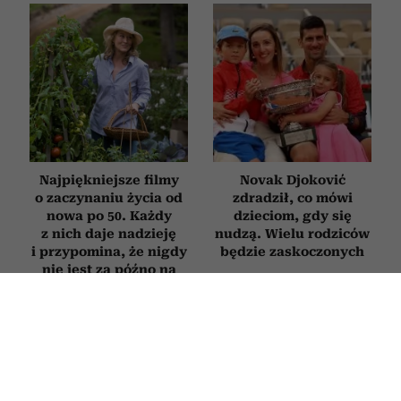
Najpiękniejsze filmy
Novak Djoković
o zaczynaniu życia od
zdradził, co mówi
nowa po 50. Każdy
dzieciom, gdy się
z nich daje nadzieję
nudzą. Wielu rodziców
i przypomina, że nigdy
będzie zaskoczonych
nie jest za późno na
zmianę
FILMY
Filmy, które otwierają oczy. 10