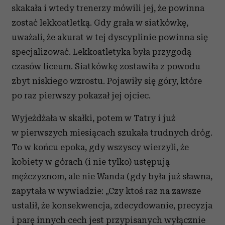
skakała i wtedy trenerzy mówili jej, że powinna
zostać lekkoatletką. Gdy grała w siatkówkę,
uważali, że akurat w tej dyscyplinie powinna się
specjalizować. Lekkoatletyka była przygodą
czasów liceum. Siatkówkę zostawiła z powodu
zbyt niskiego wzrostu. Pojawiły się góry, które
po raz pierwszy pokazał jej ojciec.
Wyjeżdżała w skałki, potem w Tatry i już
w pierwszych miesiącach szukała trudnych dróg.
To w końcu epoka, gdy wszyscy wierzyli, że
kobiety w górach (i nie tylko) ustępują
mężczyznom, ale nie Wanda (gdy była już sławna,
zapytała w wywiadzie: „Czy ktoś raz na zawsze
ustalił, że konsekwencja, zdecydowanie, precyzja
i parę innych cech jest przypisanych wyłącznie