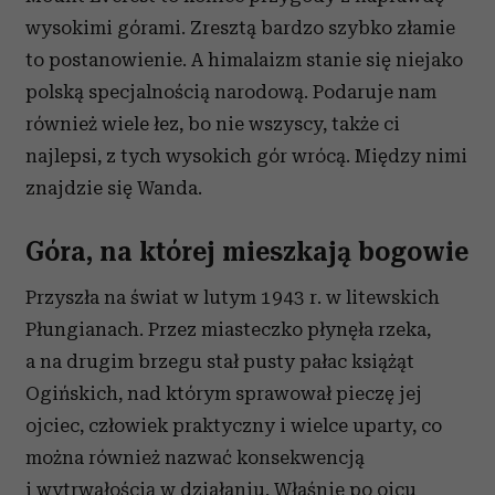
wysokimi górami. Zresztą bardzo szybko złamie
to postanowienie. A himalaizm stanie się niejako
polską specjalnością narodową. Podaruje nam
również wiele łez, bo nie wszyscy, także ci
najlepsi, z tych wysokich gór wrócą. Między nimi
znajdzie się Wanda.
Góra, na której mieszkają bogowie
Przyszła na świat w lutym 1943 r. w litewskich
Płungianach. Przez miasteczko płynęła rzeka,
a na drugim brzegu stał pusty pałac książąt
Ogińskich, nad którym sprawował pieczę jej
ojciec, człowiek praktyczny i wielce uparty, co
można również nazwać konsekwencją
i wytrwałością w działaniu. Właśnie po ojcu