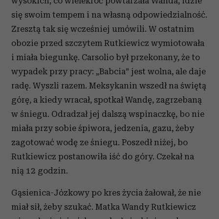
wysokich, co wielekroć powtarzała Wanda, idzie
się swoim tempem i na własną odpowiedzialność.
Zresztą tak się wcześniej umówili. W ostatnim
obozie przed szczytem Rutkiewicz wymiotowała
i miała biegunkę. Carsolio był przekonany, że to
wypadek przy pracy: „Babcia” jest wolna, ale daje
radę. Wyszli razem. Meksykanin wszedł na świętą
górę, a kiedy wracał, spotkał Wandę, zagrzebaną
w śniegu. Odradzał jej dalszą wspinaczkę, bo nie
miała przy sobie śpiwora, jedzenia, gazu, żeby
zagotować wodę ze śniegu. Poszedł niżej, bo
Rutkiewicz postanowiła iść do góry. Czekał na
nią 12 godzin.
Gąsienica-Józkowy po kres życia żałował, że nie
miał sił, żeby szukać. Matka Wandy Rutkiewicz