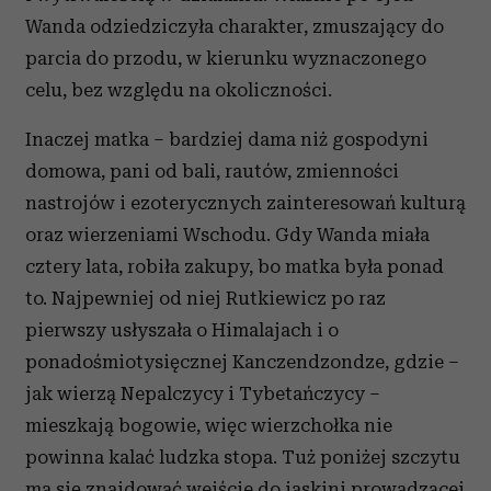
Wanda odziedziczyła charakter, zmuszający do
parcia do przodu, w kierunku wyznaczonego
celu, bez względu na okoliczności.
Inaczej matka – bardziej dama niż gospodyni
domowa, pani od bali, rautów, zmienności
nastrojów i ezoterycznych zainteresowań kulturą
oraz wierzeniami Wschodu. Gdy Wanda miała
cztery lata, robiła zakupy, bo matka była ponad
to. Najpewniej od niej Rutkiewicz po raz
pierwszy usłyszała o Himalajach i o
ponadośmiotysięcznej Kanczendzondze, gdzie –
jak wierzą Nepalczycy i Tybetańczycy –
mieszkają bogowie, więc wierzchołka nie
powinna kalać ludzka stopa. Tuż poniżej szczytu
ma się znajdować wejście do jaskini prowadzącej