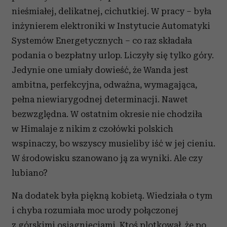
nieśmiałej, delikatnej, cichutkiej. W pracy – była
inżynierem elektroniki w Instytucie Automatyki
Systemów Energetycznych – co raz składała
podania o bezpłatny urlop. Liczyły się tylko góry.
Jedynie one umiały dowieść, że Wanda jest
ambitna, perfekcyjna, odważna, wymagająca,
pełna niewiarygodnej determinacji. Nawet
bezwzględna. W ostatnim okresie nie chodziła
w Himalaje z nikim z czołówki polskich
wspinaczy, bo wszyscy musieliby iść w jej cieniu.
W środowisku szanowano ją za wyniki. Ale czy
lubiano?
Na dodatek była piękną kobietą. Wiedziała o tym
i chyba rozumiała moc urody połączonej
z górskimi osiągnięciami. Ktoś plotkował, że po