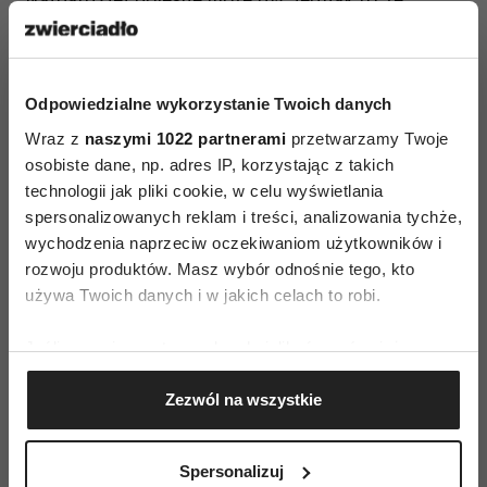
traktuje twoje problemy jak „twoją sprawę”, a nie
wspólne wyzwanie. Gdy przeżywasz trudne
chwile, potrzebujesz się wypłakać lub po prostu
Odpowiedzialne wykorzystanie Twoich danych
posiedzieć w ciszy, on pozostaje emocjonalnie
Wraz z
naszymi 1022 partnerami
przetwarzamy Twoje
niedostępny.
Bagatelizuje twoje uczucia, mówi,
osobiste dane, np. adres IP, korzystając z takich
że przesadzasz, i nie odwraca wzroku od
technologii jak pliki cookie, w celu wyświetlania
spersonalizowanych reklam i treści, analizowania tychże,
telewizora.
wychodzenia naprzeciw oczekiwaniom użytkowników i
rozwoju produktów. Masz wybór odnośnie tego, kto
używa Twoich danych i w jakich celach to robi.
Nawet nie interesuje się tym,
Jeśli wyrazisz na to zgodę, chcielibyśmy również:
jak się czujesz po stresujących
Gromadzić dane dotyczące Twojej lokalizacji
Zezwól na wszystkie
geograficznej z dokładnością nawet do kilku metrów
wydarzeniach. Sprawia, że
Identyfikować Twoje urządzenie, aktywnie
mimo bycia w związku często
analizując charakteryzującego je zbiory danych
Spersonalizuj
(fingerprinting, czyli wirtualny odcisk palca)