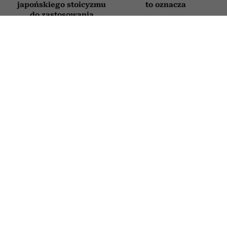
japońskiego stoicyzmu
to oznacza
do zastosowania
w praktyce
RELACJE
Szczęśliwe pary po pięćdziesiątce nie
kłócą się rzadziej niż inne.
Psychologowie zdradzają, co
naprawdę je wyróżnia
4 SIERPNIA 2026
PATRYCJA KLIKOWSKA