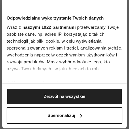
nasz organizm chce walczyć lub uciekać,
aktywując przywspółczulny układ nerwowy. Stąd
Odpowiedzialne wykorzystanie Twoich danych
nasze nieprzyjemne emocje jak złość czy
Wraz z
naszymi 1022 partnerami
przetwarzamy Twoje
zmęczenie. Jeśli jednak będziemy uważni na
osobiste dane, np. adres IP, korzystając z takich
ciało, w odpowiednim momencie przerwiemy
technologii jak pliki cookie, w celu wyświetlania
spersonalizowanych reklam i treści, analizowania tychże,
jedzenie czy jałową dyskusję ze szwagrem.
wychodzenia naprzeciw oczekiwaniom użytkowników i
Odnotujemy nieprzyjemny ciężar w żołądku,
rozwoju produktów. Masz wybór odnośnie tego, kto
jego ściśnięcie, lekko przyśpieszone bicie serca
używa Twoich danych i w jakich celach to robi.
albo to, że zaczynamy ziewać. Wyjdziemy
z dzieciakami na sanki lub zmienimy temat
Jeśli wyrazisz na to zgodę, chcielibyśmy również:
rozmowy. Żeby poczuć skutki relaksacji, często
Gromadzić dane dotyczące Twojej lokalizacji
Zezwól na wszystkie
geograficznej z dokładnością nawet do kilku metrów
wystarczy kilka głębokich, świadomych
Identyfikować Twoje urządzenie, aktywnie
oddechów, wykonanych w chwili spokoju. Gdy
analizując charakteryzującego je zbiory danych
Spersonalizuj
skupiasz się jedynie na wdechu i wydechu, nic
(fingerprinting, czyli wirtualny odcisk palca)
więcej się nie liczy. Obserwuj też swoje myśli.
Dowiedz się więcej odnośnie tego, jak Twoje osobiste