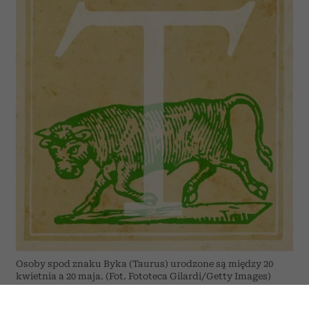
Osoby spod znaku Byka (Taurus) urodzone są między 20
kwietnia a 20 maja. (Fot. Fototeca Gilardi/Getty Images)