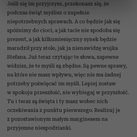
Jeśli się im przyjrzysz, przekonasz się, że
dane są przetwarzane oraz ustaw własne preferencje w
sekcji szczegółów
. W Deklaracji plików cookie możesz
podczas świąt myślisz o zupełnie
zmienić lub wycofać swoją zgodę w dowolnej chwili.
niepotrzebnych sprawach. A co będzie jak się
spóźnimy do cioci, a jak tacie nie spodoba się
Wykorzystujemy pliki cookie do spersonalizowania treści
prezent, a jak kilkumiesięczny synek będzie
i reklam, aby oferować funkcje społecznościowe i
marudził przy stole, jak ja nienawidzę wujka
analizować ruch w naszej witrynie. Informacje o tym, jak
korzystasz z naszej witryny, udostępniamy partnerom
Stefana. Już teraz czytając te słowa, zapewne
społecznościowym, reklamowym i analitycznym.
widzisz, że te myśli są zbędne. Są pewne sprawy,
Partnerzy mogą połączyć te informacje z innymi danymi
na które nie masz wpływu, więc nie ma żadnej
otrzymanymi od Ciebie lub uzyskanymi podczas
potrzeby poświęcać im myśli. Lepiej zostaw
korzystania z ich usług.
w spokoju przeszłość, nie wybiegaj w przyszłość.
Tu i teraz są święta i ty masz wobec nich
oczekiwania z punktu pierwszego. Realizuj je
z pozostawionym małym marginesem na
przyjemne niespodzianki.