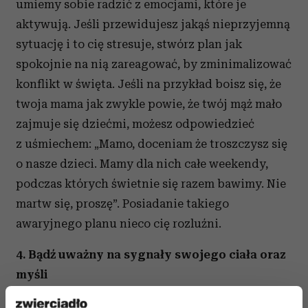
umiemy sobie radzić z emocjami, które je
aktywują. Jeśli przewidujesz jakąś nieprzyjemną
sytuację i to cię stresuje, stwórz plan jak
spokojnie na nią zareagować, by zminimalizować
konflikt w święta. Jeśli na przykład boisz się, że
twoja mama jak zwykle powie, że twój mąż mało
zajmuje się dziećmi, możesz odpowiedzieć
z uśmiechem: „Mamo, doceniam że troszczysz się
o nasze dzieci. Mamy dla nich całe weekendy,
podczas których świetnie się razem bawimy. Nie
martw się, proszę”. Posiadanie takiego
awaryjnego planu nieco cię rozluźni.
4. Bądź uważny na sygnały swojego ciała oraz
myśli
Jeśli doświadczamy fizycznych efektów stresu,