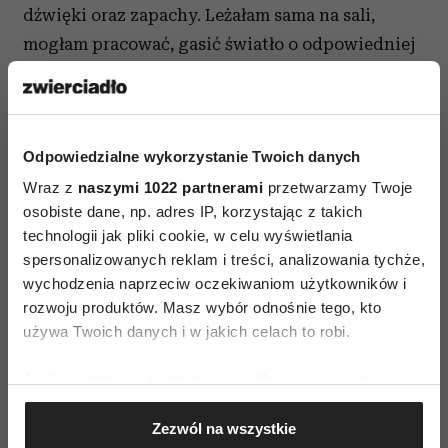
dźwięki oraz zapachy. Leżałam sama na sali,
mogłam pracować, gasić światło o odpowiedniej
dla siebie godzinie i uznałam ten fakt za
tegoroczne błogosławieństwo.
Miałam widok na las. W pobliżu jest
Odpowiedzialne wykorzystanie Twoich danych
prosektorium „czynne całą dobę”, jak straszy
Wraz z
naszymi 1022 partnerami
przetwarzamy Twoje
wielka tablica przy bramie prowadzącej do izby
osobiste dane, np. adres IP, korzystając z takich
przyjęć. Nie przeraża mnie to, już dawno
technologii jak pliki cookie, w celu wyświetlania
spersonalizowanych reklam i treści, analizowania tychże,
przestałam bać się śmierci. Oswoiłam ją,
wychodzenia naprzeciw oczekiwaniom użytkowników i
zajrzałam jej kilka razy głęboko w oczy i już
rozwoju produktów. Masz wybór odnośnie tego, kto
wiem, że tam, w symbolicznym dole, nie ma nic.
używa Twoich danych i w jakich celach to robi.
Niegroźna pustka. Nie wierzę także w piekło,
wierzę w oddziały intensywnej terapii.
Jeśli wyrazisz na to zgodę, chcielibyśmy również:
Zanurzałam się w takich płomieniach kilka razy
Gromadzić dane dotyczące Twojej lokalizacji
Zezwól na wszystkie
geograficznej z dokładnością nawet do kilku metrów
i jestem pewna, że straszne jest tylko to, co