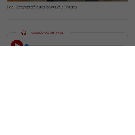
Fot. Krzysztof Zuczkowski / Forum
ODSŁUCHAJ ARTYKUŁ
00:00
23:47
„Zwierzę jest kimś, a nie czymś” –
powtarzał prof. Zbigniew Mikołejko. Dwa
lata po jego śmierci i tuż przed 75.
rocznicą urodzin filozofa i historyka
religii pamięć o tej postawie staje się