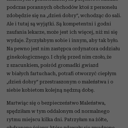
podczas porannych obchodów ktoś z personelu
zdobędzie się na „dzień dobry”, wchodząc do sali.
Ale i tutaj są wyjątki. Są kompetentni i godni
zaufania lekarze, może jest ich więcej, niż mi się
wydaje. Życzyłabym sobie i innym, aby tak było.
Na pewno jest nim zastępca ordynatora oddziału
ginekologicznego. I chylę przed nim czoło, że
z szacunkiem, pośród gromadki gwiazd
w białych fartuchach, potrafi otworzyć ciepłym
„dzień dobry” przestraszonym o maleństwa i o
siebie kobietom kolejną nędzną dobę.
Martwiąc się o bezpieczeństwo Maleństwa,
spędziłam w tym oddalonym od normalnego
rytmu miejscu kilka dni. Patrzyłam na żółte,
obdrapane ściany, które zdawały się znudzone