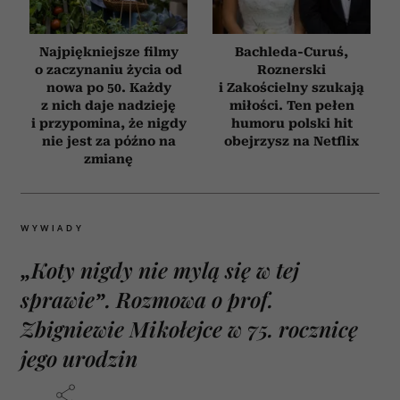
Najpiękniejsze filmy
Bachleda-Curuś,
o zaczynaniu życia od
Roznerski
nowa po 50. Każdy
i Zakościelny szukają
z nich daje nadzieję
miłości. Ten pełen
i przypomina, że nigdy
humoru polski hit
nie jest za późno na
obejrzysz na Netflix
zmianę
WYWIADY
„Koty nigdy nie mylą się w tej
sprawie”. Rozmowa o prof.
Zbigniewie Mikołejce w 75. rocznicę
jego urodzin