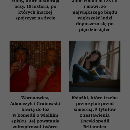
Filmy, które otwierają
Jane Fonda ma 88 lat
oczy. 10 historii, po
i mówi, że
których inaczej
największego błędu
spojrzysz na życie
większość ludzi
dopuszcza się po
pięćdziesiątce
Woronowicz,
Książki, które trzeba
Adamczyk i Grabowski
przeczytać przed
bawią do łez
śmiercią. 5 tytułów
w komedii o wielkim
z zestawienia
spisku. Jej powstanie
Encyklopedii
zainspirował twórca
Britannica