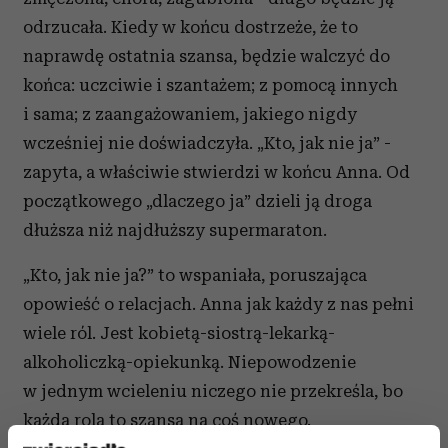
odrzucała. Kiedy w końcu dostrzeże, że to
naprawdę ostatnia szansa, będzie walczyć do
końca: uczciwie i szantażem; z pomocą innych
i sama; z zaangażowaniem, jakiego nigdy
wcześniej nie doświadczyła. „Kto, jak nie ja” -
zapyta, a właściwie stwierdzi w końcu Anna. Od
początkowego „dlaczego ja” dzieli ją droga
dłuższa niż najdłuższy supermaraton.
„Kto, jak nie ja?” to wspaniała, poruszająca
opowieść o relacjach. Anna jak każdy z nas pełni
wiele ról. Jest kobietą-siostrą-lekarką-
alkoholiczką-opiekunką. Niepowodzenie
w jednym wcieleniu niczego nie przekreśla, bo
każda rola to szansa na coś nowego.