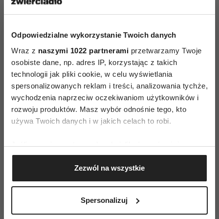
O czym jeszcze jest ta powieść? O tym, żeby
człowiek jest i słaby, i silny; że mimo najlepszych
Odpowiedzialne wykorzystanie Twoich danych
chęci czasami coś nie wychodzi; że nie da się
cofnąć czasu ani niepotrzebnych słów i głupich
Wraz z
naszymi 1022 partnerami
przetwarzamy Twoje
osobiste dane, np. adres IP, korzystając z takich
czynów; że za błędy się płaci. I wreszcie o tym,
technologii jak pliki cookie, w celu wyświetlania
żeby troszczyć się o innych, gdy jeszcze nie jest
spersonalizowanych reklam i treści, analizowania tychże,
za późno. Wzruszająca i mądra książka!
wychodzenia naprzeciw oczekiwaniom użytkowników i
rozwoju produktów. Masz wybór odnośnie tego, kto
używa Twoich danych i w jakich celach to robi.
„Kto, jak nie ja?", Katarzyna
Jeśli wyrazisz na to zgodę, chcielibyśmy również:
Kołczewska; Prószyński i S-ka,
Gromadzić dane dotyczące Twojej lokalizacji
Zezwól na wszystkie
2013, s.480
geograficznej z dokładnością nawet do kilku metrów
Identyfikować Twoje urządzenie, aktywnie
analizując charakteryzującego je zbiory danych
Spersonalizuj
(fingerprinting, czyli wirtualny odcisk palca)
Dowiedz się więcej odnośnie tego, jak Twoje osobiste