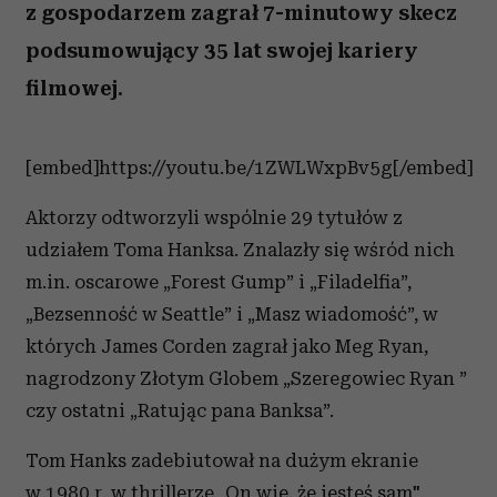
z gospodarzem zagrał 7-minutowy skecz
podsumowujący 35 lat swojej kariery
filmowej.
[embed]https://youtu.be/1ZWLWxpBv5g[/embed]
Aktorzy odtworzyli wspólnie 29 tytułów z
udziałem Toma Hanksa. Znalazły się wśród nich
m.in. oscarowe „Forest Gump” i „Filadelfia”,
„Bezsenność w Seattle” i „Masz wiadomość”, w
których James Corden zagrał jako Meg Ryan,
nagrodzony Złotym Globem „Szeregowiec Ryan ”
czy ostatni „Ratując pana Banksa”.
Tom Hanks zadebiutował na dużym ekranie
w 1980 r. w thrillerze „On wie, że jesteś sam".