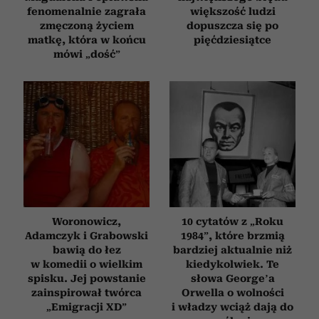
fenomenalnie zagrała
większość ludzi
zmęczoną życiem
dopuszcza się po
matkę, która w końcu
pięćdziesiątce
mówi „dość”
Woronowicz,
10 cytatów z „Roku
Adamczyk i Grabowski
1984”, które brzmią
bawią do łez
bardziej aktualnie niż
w komedii o wielkim
kiedykolwiek. Te
spisku. Jej powstanie
słowa George’a
zainspirował twórca
Orwella o wolności
„Emigracji XD”
i władzy wciąż dają do