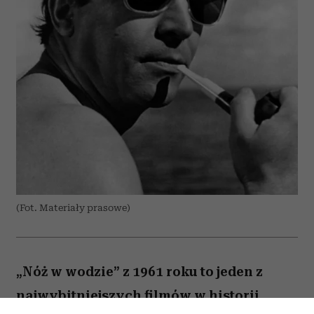
(Fot. Materiały prasowe)
„Nóż w wodzie” z 1961 roku to jeden z
najwybitniejszych filmów w historii