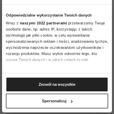
ZAMÓW
Odpowiedzialne wykorzystanie Twoich danych
WYDANIE DRUKOWANE
Wraz z
naszymi 1022 partnerami
przetwarzamy Twoje
osobiste dane, np. adres IP, korzystając z takich
E-WYDANIE
technologii jak pliki cookie, w celu wyświetlania
spersonalizowanych reklam i treści, analizowania tychże,
wychodzenia naprzeciw oczekiwaniom użytkowników i
rozwoju produktów. Masz wybór odnośnie tego, kto
używa Twoich danych i w jakich celach to robi.
Jeśli wyrazisz na to zgodę, chcielibyśmy również:
Gromadzić dane dotyczące Twojej lokalizacji
Zezwól na wszystkie
geograficznej z dokładnością nawet do kilku metrów
Identyfikować Twoje urządzenie, aktywnie
analizując charakteryzującego je zbiory danych
Spersonalizuj
(fingerprinting, czyli wirtualny odcisk palca)
Dowiedz się więcej odnośnie tego, jak Twoje osobiste