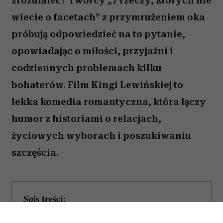
zrozumieć? Twórcy „7 rzeczy, których nie
wiecie o facetach” z przymrużeniem oka
próbują odpowiedzieć na to pytanie,
opowiadając o miłości, przyjaźni i
codziennych problemach kilku
bohaterów. Film Kingi Lewińskiej to
lekka komedia romantyczna, która łączy
humor z historiami o relacjach,
życiowych wyborach i poszukiwaniu
szczęścia.
Spis treści:
O czym opowiada film „7 rzeczy, których