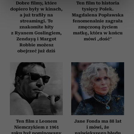
dane są przetwarzane oraz ustaw własne preferencje w
Dobre filmy, które
Ten film to historia
dopiero były w kinach,
tysięcy Polek.
sekcji szczegółów
. W Deklaracji plików cookie możesz
a już trafiły na
Magdalena Popławska
zmienić lub wycofać swoją zgodę w dowolnej chwili.
streamingi. Te
fenomenalnie zagrała
znakomite hity
zmęczoną życiem
Wykorzystujemy pliki cookie do spersonalizowania treści
z Ryanem Goslingiem,
matkę, która w końcu
i reklam, aby oferować funkcje społecznościowe i
Zendayą i Margot
mówi „dość”
Robbie możesz
analizować ruch w naszej witrynie. Informacje o tym, jak
obejrzeć już dziś
korzystasz z naszej witryny, udostępniamy partnerom
społecznościowym, reklamowym i analitycznym.
Partnerzy mogą połączyć te informacje z innymi danymi
otrzymanymi od Ciebie lub uzyskanymi podczas
korzystania z ich usług.
Ten film z Leonem
Jane Fonda ma 88 lat
Niemczykiem z 1961
i mówi, że
roku był nominowany
największego błędu