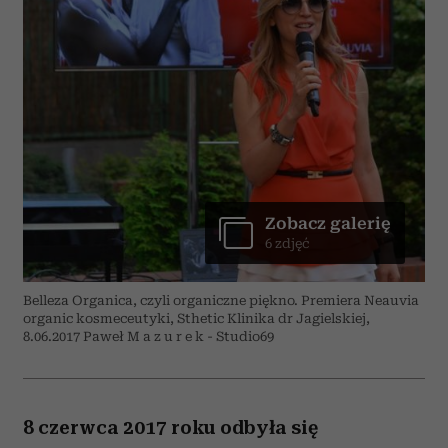
Zobacz galerię
6 zdjęć
Belleza Organica, czyli organiczne piękno. Premiera Neauvia
organic kosmeceutyki, Sthetic Klinika dr Jagielskiej,
8.06.2017 Paweł M a z u r e k - Studio69
8 czerwca 2017 roku odbyła się