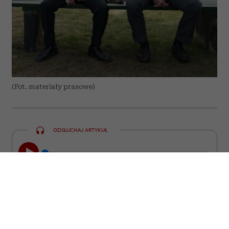
(Fot. materiały prasowe)
ODSŁUCHAJ ARTYKUŁ
00:00
09:13
Czasem wystarczy jedno przypadkowe