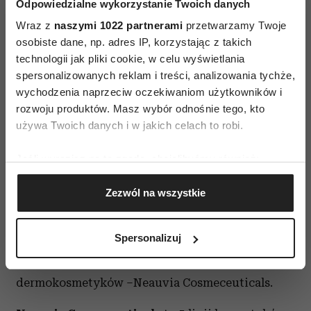
Odpowiedzialne wykorzystanie Twoich danych
w Dzień Dobry TVN, Pytanie na śniadanie, Polsat
Wraz z
naszymi 1022 partnerami
przetwarzamy Twoje
Cafe, Telewizji TTV.
osobiste dane, np. adres IP, korzystając z takich
technologii jak pliki cookie, w celu wyświetlania
Neauvia Cosmeceuticals
spersonalizowanych reklam i treści, analizowania tychże,
wychodzenia naprzeciw oczekiwaniom użytkowników i
Laboratorium Matex Lab charakteryzują nie
rozwoju produktów. Masz wybór odnośnie tego, kto
tylko innowacje w rozwoju organicznych
używa Twoich danych i w jakich celach to robi.
wypełniaczy skóry, ale także linia do pielęgnacji
Jeśli wyrazisz na to zgodę, chcielibyśmy również:
skóry twarzy i ciała po zabiegach medycyny
Gromadzić dane dotyczące Twojej lokalizacji
estetycznej. Linie dla mężczyzn i kobiet zostały
Zezwól na wszystkie
geograficznej z dokładnością nawet do kilku metrów
wzbogacone najwyższej jakości naturalnymi
Identyfikować Twoje urządzenie, aktywnie
składnikami w najwyższych stężeniach.
analizując charakteryzującego je zbiory danych
Spersonalizuj
Wszystkie produkty powstały w oparciu
(fingerprinting, czyli wirtualny odcisk palca)
o zaawansowaną wiedzę i badania
Dowiedz się więcej odnośnie tego, jak Twoje osobiste
dane są przetwarzane oraz ustaw własne preferencje w
dermokosmetyków –Neauvia Cosmeceuticals.
sekcji szczegółów
. W Deklaracji plików cookie możesz