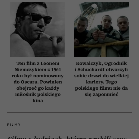
Ten film z Leonem
Kowalczyk, Ogrodnik
Niemczykiem z 1961
i Schuchardt otworzyli
roku był nominowany
sobie drzwi do wielkiej
do Oscara. Powinien
kariery. Tego
obejrzeć go każdy
polskiego filmu nie da
miłośnik polskiego
się zapomnieć
kina
FILMY
Filmy o ludziach, którzy zgubili sens