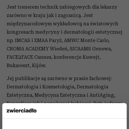
Jest trenerem technik zabiegowych dla lekarzy
zarówno w kraju jak i zagranicą. Jest
międzynarodowym wykładowcą na światowych
kongresach medycyny i dermatologii estetycznej
np. IMCAS i EMAA Paryż, AMWC Monte Carlo,
CROMA ACADEMY Wiedeń, SICAAMS Genewa,
FACE2FACE Cannes, konferencje Kuwejt,
Bukareszt, Kijów.
Jej publikacje są zarówno w prasie fachowej:
Dermatologia i Kosmetologia, Dermatologia
Estetyczna, Medycyna Estetyczna i AntiAging,
Konsyliarz jak i popularnej kobiecej. Była jednym
z ekspertów w pierwszym w Polsce reality show
kompletnych metamorfoz pacjentek dla Polsat
TV „Chcę być piękna”. Występuje jako ekspert