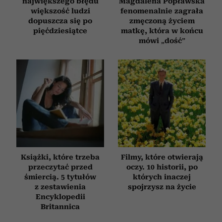
największego błędu
Magdalena Popławska
większość ludzi
fenomenalnie zagrała
dopuszcza się po
zmęczoną życiem
pięćdziesiątce
matkę, która w końcu
mówi „dość”
Książki, które trzeba
Filmy, które otwierają
przeczytać przed
oczy. 10 historii, po
śmiercią. 5 tytułów
których inaczej
z zestawienia
spojrzysz na życie
Encyklopedii
Britannica