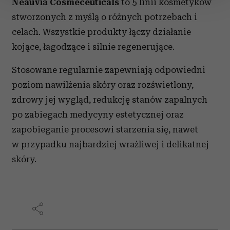
Neauvia Cosmeceuticals
to 5 linii kosmetyków
zmienić lub wycofać swoją zgodę w dowolnej chwili.
stworzonych z myślą o różnych potrzebach i
Wykorzystujemy pliki cookie do spersonalizowania treści
celach. Wszystkie produkty łączy działanie
i reklam, aby oferować funkcje społecznościowe i
kojące, łagodzące i silnie regenerujące.
analizować ruch w naszej witrynie. Informacje o tym, jak
korzystasz z naszej witryny, udostępniamy partnerom
Stosowane regularnie zapewniają odpowiedni
społecznościowym, reklamowym i analitycznym.
poziom nawilżenia skóry oraz rozświetlony,
Partnerzy mogą połączyć te informacje z innymi danymi
zdrowy jej wygląd, redukcję stanów zapalnych
otrzymanymi od Ciebie lub uzyskanymi podczas
korzystania z ich usług.
po zabiegach medycyny estetycznej oraz
zapobieganie procesowi starzenia się, nawet
w przypadku najbardziej wrażliwej i delikatnej
skóry.