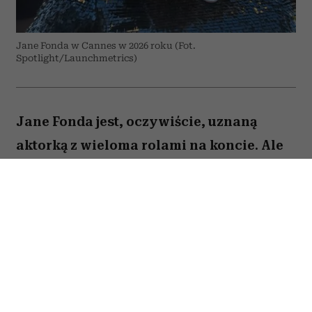
Jane Fonda w Cannes w 2026 roku (Fot.
Spotlight/Launchmetrics)
Jane Fonda jest, oczywiście, uznaną
aktorką z wieloma rolami na koncie. Ale
to też osoba, która – jak być może
pamiętają ci, którzy dbali o swoją
sylwetkę już w latach 90. – stała się
królową fitnessu i domowych treningów
zanim stało się to modne. Dziś Jane Fonda
podkreśla: bez względu na wiek, ale
zwłaszcza, gdy jesteście starsi,