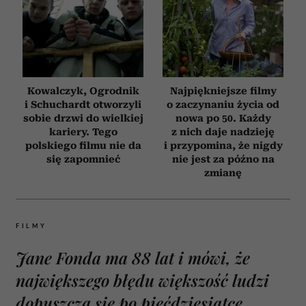
Kowalczyk, Ogrodnik
Najpiękniejsze filmy
i Schuchardt otworzyli
o zaczynaniu życia od
sobie drzwi do wielkiej
nowa po 50. Każdy
kariery. Tego
z nich daje nadzieję
polskiego filmu nie da
i przypomina, że nigdy
się zapomnieć
nie jest za późno na
zmianę
FILMY
Jane Fonda ma 88 lat i mówi, że
największego błędu większość ludzi
dopuszcza się po pięćdziesiątce