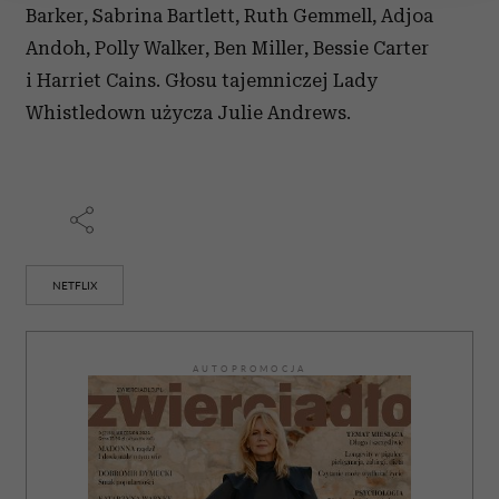
Barker, Sabrina Bartlett, Ruth Gemmell, Adjoa
Wykorzystujemy pliki cookie do spersonalizowania treści
i reklam, aby oferować funkcje społecznościowe i
Andoh, Polly Walker, Ben Miller, Bessie Carter
analizować ruch w naszej witrynie. Informacje o tym, jak
i Harriet Cains. Głosu tajemniczej Lady
korzystasz z naszej witryny, udostępniamy partnerom
Whistledown użycza Julie Andrews.
społecznościowym, reklamowym i analitycznym.
Partnerzy mogą połączyć te informacje z innymi danymi
otrzymanymi od Ciebie lub uzyskanymi podczas
korzystania z ich usług.
NETFLIX
AUTOPROMOCJA