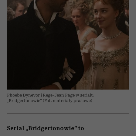
Phoebe Dynevor i Rege-Jean Page w serialu
„Bridgertonowie” (Fot. materiały prasowe)
Serial „Bridgertonowie” to