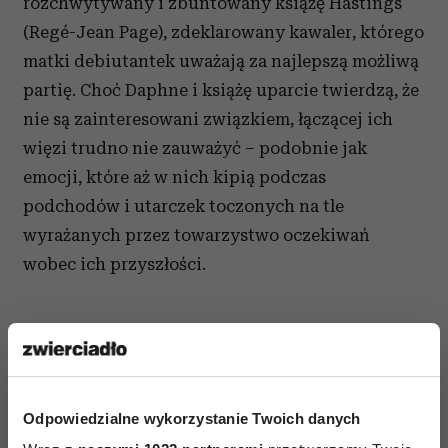
rozchwytywany i zbuntowany książę Hastings
(Regé-Jean Page), zdeklarowany kawaler, którego
matki debiutantek uważają za najlepszą możliwą
partię. Choć Daphne i książę uparcie twierdzą, że
nie są zainteresowani związkiem, łączącej ich
więzi trudno nie zauważyć – podobnie jak
emocji, które aż w nich kipią podczas
podchodów i utarczek toczonych na tle
wyrażanych przez towarzystwo oczekiwań
wobec ich przyszłości.
Odpowiedzialne wykorzystanie Twoich danych