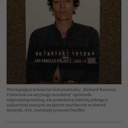
Wstrząsający miniserial dokumentalny „Richard Ramirez:
Polowanie na seryjnego mordercę” opowiada
nieprawdopodobną, ale prawdziwą historię jednego z
najbardziej znanych seryjnych morderców w historii
Ameryki. (Fot. materiały prasowe Netflix)