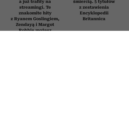
a już trafiły na
śmiercią. 5 tytułów
streamingi. Te
z zestawienia
znakomite hity
Encyklopedii
z Ryanem Goslingiem,
Britannica
Zendayą i Margot
Robbie możesz
obejrzeć już dziś
FILMY
Ten film z Leonem Niemczykiem z
1961 roku był nominowany do Oscara.
Powinien obejrzeć go każdy miłośnik
polskiego kina
2 LIPCA 2026
MILENA ROSZKOWSKA