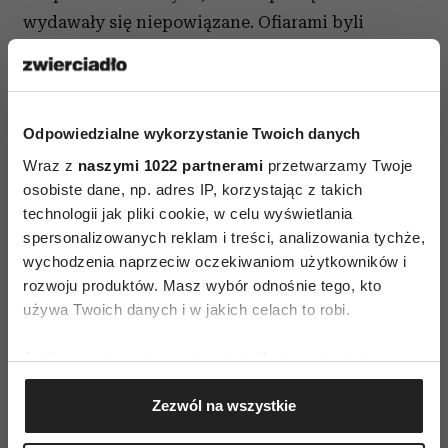
wydawały się niepowiązane. Ofiarami byli
mężczyźni, kobiety i dzieci, w wieku od 6 do 82
lat. Pochodzili z różnych dzielnic, z różnych
środowisk rasowych i poziomów społeczno-
Odpowiedzialne wykorzystanie Twoich danych
ekonomicznych. Nigdy wcześniej w historii
Wraz z
naszymi 1022 partnerami
przetwarzamy Twoje
kryminalistyki jeden morderca nie był
osobiste dane, np. adres IP, korzystając z takich
odpowiedzialny za tak przerażający zestaw
technologii jak pliki cookie, w celu wyświetlania
zbrodni. Śledczy ścigali się z czasem, by
spersonalizowanych reklam i treści, analizowania tychże,
powstrzymać sprawce. Gdy pracowali nad
wychodzenia naprzeciw oczekiwaniom użytkowników i
rozwiązaniem sprawy, media deptały im po
rozwoju produktów. Masz wybór odnośnie tego, kto
używa Twoich danych i w jakich celach to robi.
piętach, a całą Kalifornię ogarnęła panika.
Czteroodcinkowy serial zawiera wywiady
Jeśli wyrazisz na to zgodę, chcielibyśmy również:
i nieznane wcześniej materiały archiwalne.
Gromadzić dane dotyczące Twojej lokalizacji
Zezwól na wszystkie
geograficznej z dokładnością nawet do kilku metrów
Identyfikować Twoje urządzenie, aktywnie