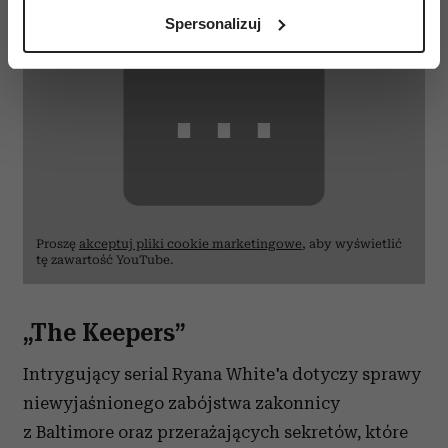
analizując charakteryzującego je zbiory danych
Spersonalizuj
(fingerprinting, czyli wirtualny odcisk palca)
Dowiedz się więcej odnośnie tego, jak Twoje osobiste
⋯
dane są przetwarzane oraz ustaw własne preferencje w
sekcji szczegółów
. W Deklaracji plików cookie możesz
zmienić lub wycofać swoją zgodę w dowolnej chwili.
Wykorzystujemy pliki cookie do spersonalizowania treści
i reklam, aby oferować funkcje społecznościowe i
analizować ruch w naszej witrynie. Informacje o tym, jak
Proszę
akceptuj pliki cookie marketingowe
, aby wyświetlić
korzystasz z naszej witryny, udostępniamy partnerom
tę zawartość YouTube.
społecznościowym, reklamowym i analitycznym.
Partnerzy mogą połączyć te informacje z innymi danymi
otrzymanymi od Ciebie lub uzyskanymi podczas
„The Keepers”
korzystania z ich usług.
Intrygujący serial Ryana White'a dotyczy sprawy
niewyjaśnionego zabójstwa zakonnicy
z Baltimore oraz przerażających sekretów, które