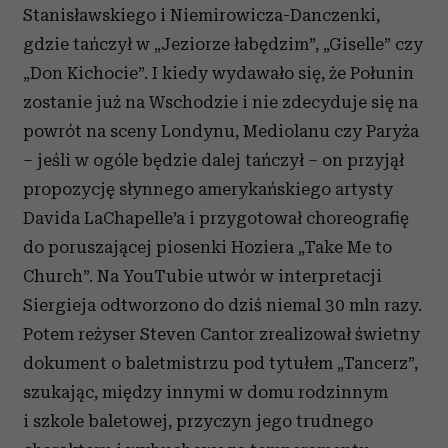
Stanisławskiego i Niemirowicza-Danczenki,
gdzie tańczył w „Jeziorze łabędzim”, „Giselle” czy
„Don Kichocie”. I kiedy wydawało się, że Połunin
zostanie już na Wschodzie i nie zdecyduje się na
powrót na sceny Londynu, Mediolanu czy Paryża
– jeśli w ogóle będzie dalej tańczył – on przyjął
propozycję słynnego amerykańskiego artysty
Davida LaChapelle’a i przygotował choreografię
do poruszającej piosenki Hoziera „Take Me to
Church”. Na YouTubie utwór w interpretacji
Siergieja odtworzono do dziś niemal 30 mln razy.
Potem reżyser Steven Cantor zrealizował świetny
dokument o baletmistrzu pod tytułem „Tancerz”,
szukając, między innymi w domu rodzinnym
i szkole baletowej, przyczyn jego trudnego