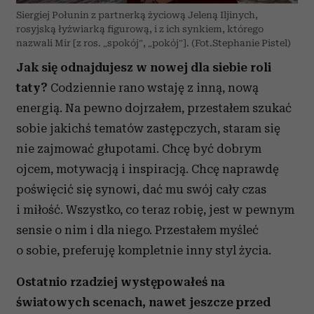
Siergiej Połunin z partnerką życiową Jeleną Iljinych,
rosyjską łyżwiarką figurową, i z ich synkiem, którego
nazwali Mir [z ros. „spokój”, „pokój”]. (Fot.Stephanie Pistel)
Jak się odnajdujesz w nowej dla siebie roli
taty?
Codziennie rano wstaję z inną, nową
energią. Na pewno dojrzałem, przestałem szukać
sobie jakichś tematów zastępczych, staram się
nie zajmować głupotami. Chcę być dobrym
ojcem, motywacją i inspiracją. Chcę naprawdę
poświęcić się synowi, dać mu swój cały czas
i miłość. Wszystko, co teraz robię, jest w pewnym
sensie o nim i dla niego. Przestałem myśleć
o sobie, preferuję kompletnie inny styl życia.
Ostatnio rzadziej występowałeś na
światowych scenach, nawet jeszcze przed