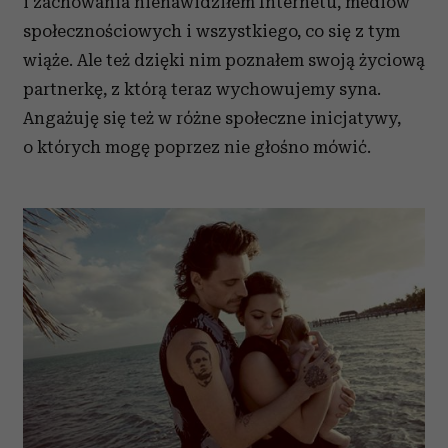
i zachowania nienawidziłem Internetu, mediów
korzystasz z naszej witryny, udostępniamy partnerom
społecznościowym, reklamowym i analitycznym.
społecznościowych i wszystkiego, co się z tym
Partnerzy mogą połączyć te informacje z innymi danymi
wiąże. Ale też dzięki nim poznałem swoją życiową
otrzymanymi od Ciebie lub uzyskanymi podczas
partnerkę, z którą teraz wychowujemy syna.
korzystania z ich usług.
Angażuję się też w różne społeczne inicjatywy,
o których mogę poprzez nie głośno mówić.