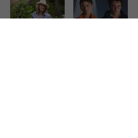
Najpiękniejsze filmy
Dobre filmy, które
o zaczynaniu życia od
dopiero były w kinach,
nowa po 50. Każdy
a już trafiły na
z nich daje nadzieję
streamingi. Te
i przypomina, że nigdy
znakomite hity
nie jest za późno na
z Ryanem Goslingiem,
zmianę
Zendayą i Margot
Robbie możesz
obejrzeć już dziś