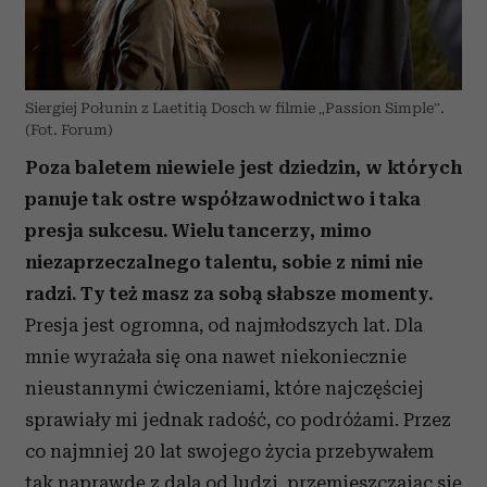
Siergiej Połunin z Laetitią Dosch w filmie „Passion Simple”.
(Fot. Forum)
Poza baletem niewiele jest dziedzin, w których
panuje tak ostre współzawodnictwo i taka
presja sukcesu. Wielu tancerzy, mimo
niezaprzeczalnego talentu, sobie z nimi nie
radzi. Ty też masz za sobą słabsze momenty.
Presja jest ogromna, od najmłodszych lat. Dla
mnie wyrażała się ona nawet niekoniecznie
nieustannymi ćwiczeniami, które najczęściej
sprawiały mi jednak radość, co podróżami. Przez
co najmniej 20 lat swojego życia przebywałem
tak naprawdę z dala od ludzi, przemieszczając się