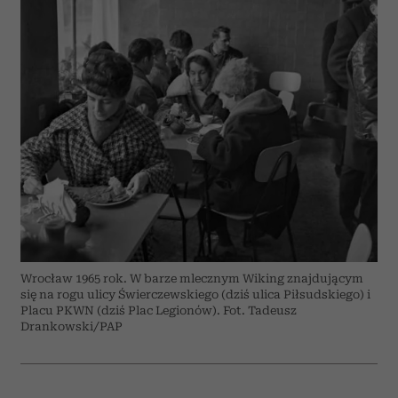
Wrocław 1965 rok. W barze mlecznym Wiking znajdującym
się na rogu ulicy Świerczewskiego (dziś ulica Piłsudskiego) i
Placu PKWN (dziś Plac Legionów). Fot. Tadeusz
Drankowski/PAP