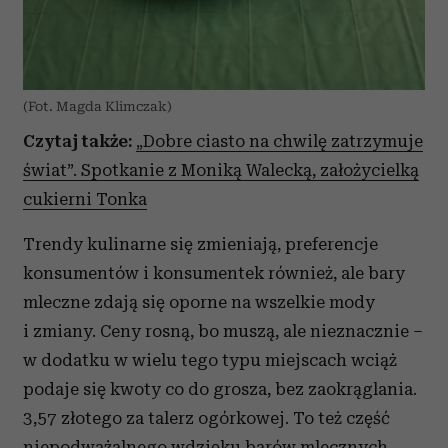
(Fot. Magda Klimczak)
Czytaj także:
„Dobre ciasto na chwilę zatrzymuje
świat”. Spotkanie z Moniką Walecką, założycielką
cukierni Tonka
Trendy kulinarne się zmieniają, preferencje
konsumentów i konsumentek również, ale bary
mleczne zdają się oporne na wszelkie mody
i zmiany. Ceny rosną, bo muszą, ale nieznacznie –
w dodatku w wielu tego typu miejscach wciąż
podaje się kwoty co do grosza, bez zaokrąglania.
3,57 złotego za talerz ogórkowej. To też część
niepodważalnego wdzięku barów mlecznych,