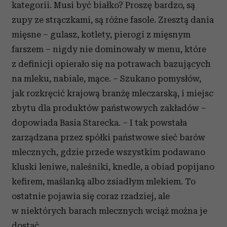
kategorii. Musi być białko? Proszę bardzo, są
zupy ze strączkami, są różne fasole. Zresztą dania
mięsne – gulasz, kotlety, pierogi z mięsnym
farszem – nigdy nie dominowały w menu, które
z definicji opierało się na potrawach bazujących
na mleku, nabiale, mące. – Szukano pomysłów,
jak rozkręcić krajową branżę mleczarską, i miejsc
zbytu dla produktów państwowych zakładów –
dopowiada Basia Starecka. – I tak powstała
zarządzana przez spółki państwowe sieć barów
mlecznych, gdzie przede wszystkim podawano
kluski leniwe, naleśniki, knedle, a obiad popijano
kefirem, maślanką albo zsiadłym mlekiem. To
ostatnie pojawia się coraz rzadziej, ale
w niektórych barach mlecznych wciąż można je
dostać.