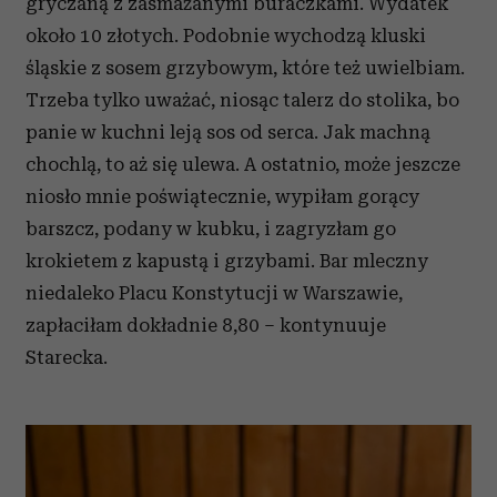
gryczaną z zasmażanymi buraczkami. Wydatek
około 10 złotych. Podobnie wychodzą kluski
śląskie z sosem grzybowym, które też uwielbiam.
Trzeba tylko uważać, niosąc talerz do stolika, bo
panie w kuchni leją sos od serca. Jak machną
chochlą, to aż się ulewa. A ostatnio, może jeszcze
niosło mnie poświątecznie, wypiłam gorący
barszcz, podany w kubku, i zagryzłam go
krokietem z kapustą i grzybami. Bar mleczny
niedaleko Placu Konstytucji w Warszawie,
zapłaciłam dokładnie 8,80 – kontynuuje
Starecka.