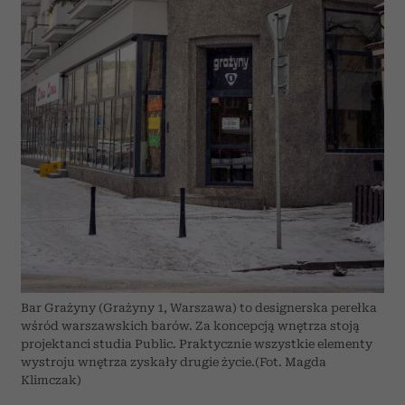
społecznościowym, reklamowym i analitycznym.
Partnerzy mogą połączyć te informacje z innymi danymi
otrzymanymi od Ciebie lub uzyskanymi podczas
korzystania z ich usług.
Bar Grażyny (Grażyny 1, Warszawa) to designerska perełka
wśród warszawskich barów. Za koncepcją wnętrza stoją
projektanci studia Public. Praktycznie wszystkie elementy
wystroju wnętrza zyskały drugie życie.(Fot. Magda
Klimczak)