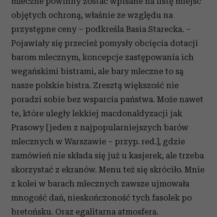
mleczne powinny zostać wpisane na listę miejsc
objętych ochroną, właśnie ze względu na
przystępne ceny – podkreśla Basia Starecka. –
Pojawiały się przecież pomysły obcięcia dotacji
barom mlecznym, koncepcje zastępowania ich
wegańskimi bistrami, ale bary mleczne to są
nasze polskie bistra. Zresztą większość nie
poradzi sobie bez wsparcia państwa. Może nawet
te, które uległy lekkiej macdonaldyzacji jak
Prasowy [jeden z najpopularniejszych barów
mlecznych w Warszawie – przyp. red.], gdzie
zamówień nie składa się już u kasjerek, ale trzeba
skorzystać z ekranów. Menu też się skróciło. Mnie
z kolei w barach mlecznych zawsze ujmowała
mnogość dań, nieskończoność tych fasolek po
bretońsku. Oraz egalitarna atmosfera.