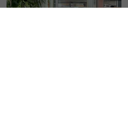
Bar Teofilanka (Traktorowa 96) to najstarszy bar mleczny w
Łodzi. Działa od ponad 60 lat. (Fot. Magda Klimczak)
Według ostatniego raportu Pyszne.pl w 2024
roku typowe polskie dania znalazły się na