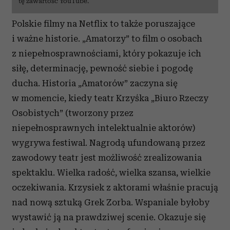
tę zawartość YouTube.
i reklam, aby oferować funkcje społecznościowe i
analizować ruch w naszej witrynie. Informacje o tym, jak
Polskie filmy na Netflix to także poruszające
korzystasz z naszej witryny, udostępniamy partnerom
i ważne historie. „Amatorzy” to film o osobach
społecznościowym, reklamowym i analitycznym.
Partnerzy mogą połączyć te informacje z innymi danymi
z niepełnosprawnościami, który pokazuje ich
otrzymanymi od Ciebie lub uzyskanymi podczas
siłę, determinację, pewność siebie i pogodę
korzystania z ich usług.
ducha. Historia „Amatorów” zaczyna się
w momencie, kiedy teatr Krzyśka „Biuro Rzeczy
Osobistych” (tworzony przez
niepełnosprawnych intelektualnie aktorów)
wygrywa festiwal. Nagrodą ufundowaną przez
zawodowy teatr jest możliwość zrealizowania
spektaklu. Wielka radość, wielka szansa, wielkie
oczekiwania. Krzysiek z aktorami właśnie pracują
nad nową sztuką Grek Zorba. Wspaniale byłoby
wystawić ją na prawdziwej scenie. Okazuje się