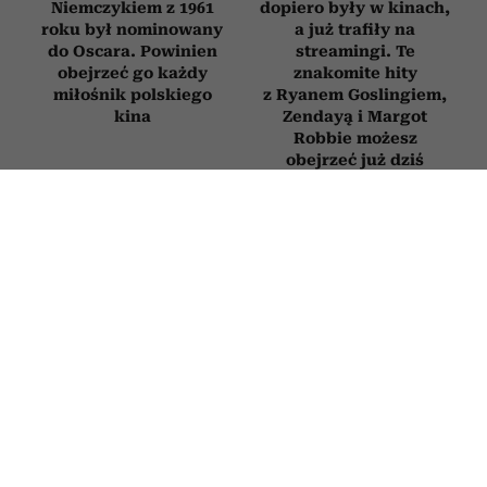
Niemczykiem z 1961
dopiero były w kinach,
roku był nominowany
a już trafiły na
do Oscara. Powinien
streamingi. Te
obejrzeć go każdy
znakomite hity
miłośnik polskiego
z Ryanem Goslingiem,
kina
Zendayą i Margot
Robbie możesz
obejrzeć już dziś
Woronowicz,
Bachleda-Curuś,
Adamczyk i Grabowski
Roznerski
bawią do łez
i Zakościelny szukają
w komedii o wielkim
miłości. Ten pełen