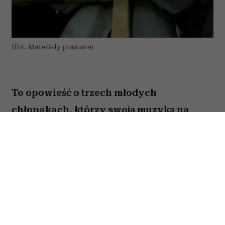
(Fot. Materiały prasowe)
To opowieść o trzech młodych
chłopakach, którzy swoją muzyką na
zawsze zapisali się w historii polskiego
rapu. „Jesteś Bogiem” nie jest jednak
wyłącznie historią sukcesu Paktofoniki –
pokazuje również cenę marzeń, przyjaźni
i życia w cieniu rosnącej popularności.