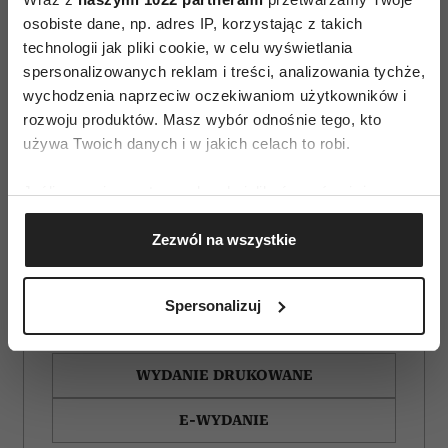
osobiste dane, np. adres IP, korzystając z takich
technologii jak pliki cookie, w celu wyświetlania
spersonalizowanych reklam i treści, analizowania tychże,
wychodzenia naprzeciw oczekiwaniom użytkowników i
rozwoju produktów. Masz wybór odnośnie tego, kto
używa Twoich danych i w jakich celach to robi.
Jeśli wyrazisz na to zgodę, chcielibyśmy również:
Gromadzić dane dotyczące Twojej lokalizacji
Zezwól na wszystkie
geograficznej z dokładnością nawet do kilku metrów
Identyfikować Twoje urządzenie, aktywnie
analizując charakteryzującego je zbiory danych
Spersonalizuj
(fingerprinting, czyli wirtualny odcisk palca)
ZAMÓW
Dowiedz się więcej odnośnie tego, jak Twoje osobiste
dane są przetwarzane oraz ustaw własne preferencje w
WYDANIE DRUKOWANE
sekcji szczegółów
. W Deklaracji plików cookie możesz
zmienić lub wycofać swoją zgodę w dowolnej chwili.
E-WYDANIE