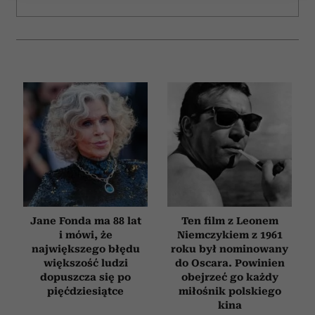
Wykorzystujemy pliki cookie do spersonalizowania treści
i reklam, aby oferować funkcje społecznościowe i
analizować ruch w naszej witrynie. Informacje o tym, jak
korzystasz z naszej witryny, udostępniamy partnerom
społecznościowym, reklamowym i analitycznym.
Partnerzy mogą połączyć te informacje z innymi danymi
otrzymanymi od Ciebie lub uzyskanymi podczas
korzystania z ich usług.
Jane Fonda ma 88 lat
Ten film z Leonem
i mówi, że
Niemczykiem z 1961
największego błędu
roku był nominowany
większość ludzi
do Oscara. Powinien
dopuszcza się po
obejrzeć go każdy
pięćdziesiątce
miłośnik polskiego
kina