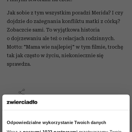
Jak sobie z tym wszystkim poradzi Merida? I czy
dojdzie do zażegnania konfliktu matki z córką?
Zobaczcie sami. To wyjątkowa historia
o dojrzewaniu ale też o relacjach rodzinnych.
Motto: "Mama wie najlepiej" w tym filmie, trochę
tak jak często w życiu, niekoniecznie się
sprawdza.
AUTOPROMOCJA
Odpowiedzialne wykorzystanie Twoich danych
Wraz z
naszymi 1022 partnerami
przetwarzamy Twoje