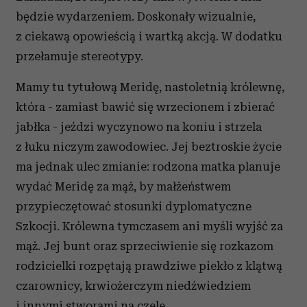
będzie wydarzeniem. Doskonały wizualnie,
z ciekawą opowieścią i wartką akcją. W dodatku
przełamuje stereotypy.
Mamy tu tytułową Meridę, nastoletnią królewnę,
która - zamiast bawić się wrzecionem i zbierać
jabłka - jeździ wyczynowo na koniu i strzela
z łuku niczym zawodowiec. Jej beztroskie życie
ma jednak ulec zmianie: rodzona matka planuje
wydać Meridę za mąż, by małżeństwem
przypieczętować stosunki dyplomatyczne
Szkocji. Królewna tymczasem ani myśli wyjść za
mąż. Jej bunt oraz sprzeciwienie się rozkazom
rodzicielki rozpętają prawdziwe piekło z klątwą
czarownicy, krwiożerczym niedźwiedziem
i innymi stworami na czele.