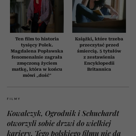
Ten film to historia
Książki, które trzeba
tysięcy Polek.
przeczytać przed
Magdalena Popławska
śmiercią. 5 tytułów
fenomenalnie zagrała
z zestawienia
zmęczoną życiem
Encyklopedii
matkę, która w końcu
Britannica
mówi „dość”
FILMY
Kowalczyk, Ogrodnik i Schuchardt
otworzyli sobie drzwi do wielkiej
kariery. Tego polskiego filmu nie da