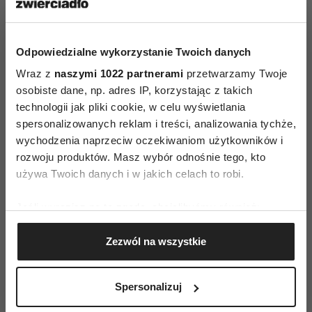
Odpowiedzialne wykorzystanie Twoich danych
ZAMÓW
Wraz z
naszymi 1022 partnerami
przetwarzamy Twoje
osobiste dane, np. adres IP, korzystając z takich
WYDANIE DRUKOWANE
technologii jak pliki cookie, w celu wyświetlania
spersonalizowanych reklam i treści, analizowania tychże,
E-WYDANIE
wychodzenia naprzeciw oczekiwaniom użytkowników i
rozwoju produktów. Masz wybór odnośnie tego, kto
używa Twoich danych i w jakich celach to robi.
Jeśli wyrazisz na to zgodę, chcielibyśmy również:
Gromadzić dane dotyczące Twojej lokalizacji
Zezwól na wszystkie
geograficznej z dokładnością nawet do kilku metrów
Identyfikować Twoje urządzenie, aktywnie
analizując charakteryzującego je zbiory danych
Spersonalizuj
(fingerprinting, czyli wirtualny odcisk palca)