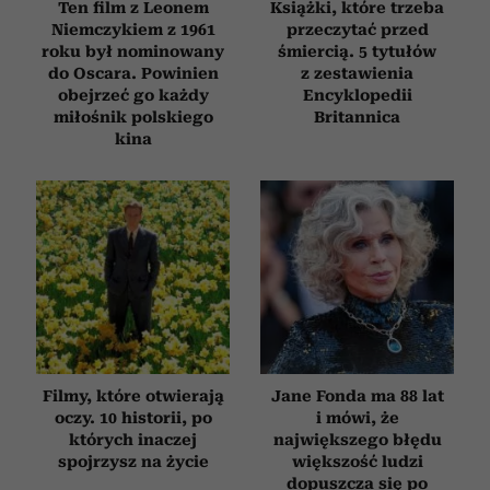
Ten film z Leonem
Książki, które trzeba
Niemczykiem z 1961
przeczytać przed
roku był nominowany
śmiercią. 5 tytułów
do Oscara. Powinien
z zestawienia
obejrzeć go każdy
Encyklopedii
miłośnik polskiego
Britannica
kina
Filmy, które otwierają
Jane Fonda ma 88 lat
oczy. 10 historii, po
i mówi, że
których inaczej
największego błędu
spojrzysz na życie
większość ludzi
dopuszcza się po