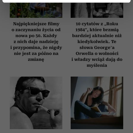
Dowiedz się więcej odnośnie tego, jak Twoje osobiste
dane są przetwarzane oraz ustaw własne preferencje w
sekcji szczegółów
. W Deklaracji plików cookie możesz
zmienić lub wycofać swoją zgodę w dowolnej chwili.
Najpiękniejsze filmy
10 cytatów z „Roku
o zaczynaniu życia od
1984”, które brzmią
nowa po 50. Każdy
bardziej aktualnie niż
Wykorzystujemy pliki cookie do spersonalizowania treści
z nich daje nadzieję
kiedykolwiek. Te
i reklam, aby oferować funkcje społecznościowe i
i przypomina, że nigdy
słowa George’a
analizować ruch w naszej witrynie. Informacje o tym, jak
nie jest za późno na
Orwella o wolności
korzystasz z naszej witryny, udostępniamy partnerom
zmianę
i władzy wciąż dają do
społecznościowym, reklamowym i analitycznym.
myślenia
Partnerzy mogą połączyć te informacje z innymi danymi
otrzymanymi od Ciebie lub uzyskanymi podczas
korzystania z ich usług.