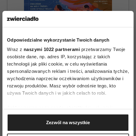
Odpowiedzialne wykorzystanie Twoich danych
Wraz z
naszymi 1022 partnerami
przetwarzamy Twoje
osobiste dane, np. adres IP, korzystając z takich
technologii jak pliki cookie, w celu wyświetlania
ZAMÓW
spersonalizowanych reklam i treści, analizowania tychże,
WYDANIE DRUKOWANE
wychodzenia naprzeciw oczekiwaniom użytkowników i
rozwoju produktów. Masz wybór odnośnie tego, kto
E-WYDANIE
używa Twoich danych i w jakich celach to robi.
Jeśli wyrazisz na to zgodę, chcielibyśmy również:
Gromadzić dane dotyczące Twojej lokalizacji
Zezwól na wszystkie
geograficznej z dokładnością nawet do kilku metrów
Identyfikować Twoje urządzenie, aktywnie