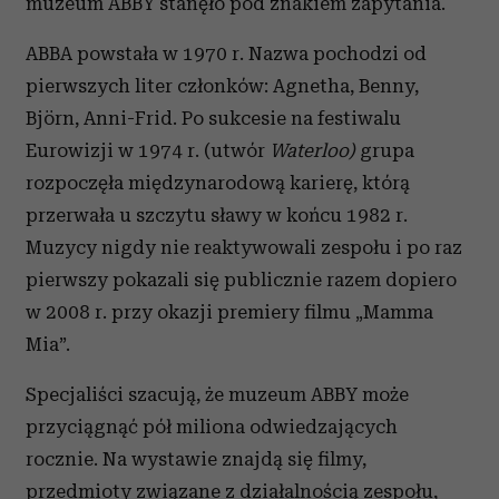
muzeum ABBY stanęło pod znakiem zapytania.
ABBA powstała w 1970 r. Nazwa pochodzi od
pierwszych liter członków: Agnetha, Benny,
Björn, Anni-Frid. Po sukcesie na festiwalu
Eurowizji w 1974 r. (utwór
Waterloo)
grupa
rozpoczęła międzynarodową karierę, którą
przerwała u szczytu sławy w końcu 1982 r.
Muzycy nigdy nie reaktywowali zespołu i po raz
pierwszy pokazali się publicznie razem dopiero
w 2008 r. przy okazji premiery filmu „Mamma
Mia”.
Specjaliści szacują, że muzeum ABBY może
przyciągnąć pół miliona odwiedzających
rocznie. Na wystawie znajdą się filmy,
przedmioty związane z działalnością zespołu,