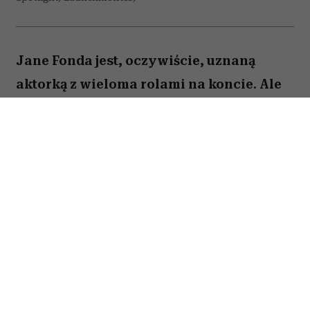
Jane Fonda jest, oczywiście, uznaną
aktorką z wieloma rolami na koncie. Ale
to też osoba, która – jak być może
pamiętają ci, którzy dbali o swoją
sylwetkę już w latach 90. – stała się
królową fitnessu i domowych treningów
zanim stało się to modne. Dziś Jane Fonda
podkreśla: bez względu na wiek, ale
zwłaszcza, gdy jesteście starsi,
pamiętajcie o jednej rzeczy.