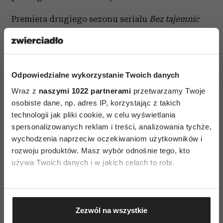
Premiera drugiego sezonu serialu
Bez tajemnic
odbędzie się 12 listopada w HBO, HBO OD i HBO
GO. Produkcja składa się z 35 odcinków, które
będą emitowane od poniedziałku do piątku
Odpowiedzialne wykorzystanie Twoich danych
o godz. 22.00 w HBO przez siedem kolejnych
tygodni.
Wraz z
naszymi 1022 partnerami
przetwarzamy Twoje
osobiste dane, np. adres IP, korzystając z takich
Bez tajemnic
wyreżyserowali: Anna Kazejak, Jacek
technologii jak pliki cookie, w celu wyświetlania
spersonalizowanych reklam i treści, analizowania tychże,
Borcuch oraz Marek Lechki. Szefem zespołu
wychodzenia naprzeciw oczekiwaniom użytkowników i
scenariuszowego jest Przemysław Nowakowski.
rozwoju produktów. Masz wybór odnośnie tego, kto
Autorami zdjęć są: Michał Englert oraz Piotr
używa Twoich danych i w jakich celach to robi.
Sobociński Jr.
Jeśli wyrazisz na to zgodę, chcielibyśmy również:
Gromadzić dane dotyczące Twojej lokalizacji
Zezwól na wszystkie
geograficznej z dokładnością nawet do kilku metrów