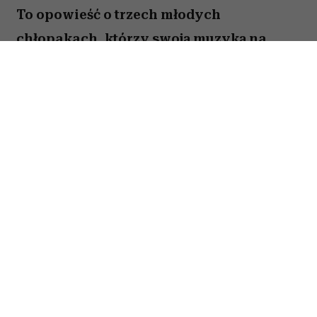
To opowieść o trzech młodych
chłopakach, którzy swoją muzyką na
zawsze zapisali się w historii polskiego
rapu. „Jesteś Bogiem” nie jest jednak
wyłącznie historią sukcesu Paktofoniki –
pokazuje również cenę marzeń, przyjaźni
i życia w cieniu rosnącej popularności.
Spis treści:
Trzy role, które zapadły widzom w
pamięć
Więcej niż film muzyczny
Gdzie obejrzeć film?