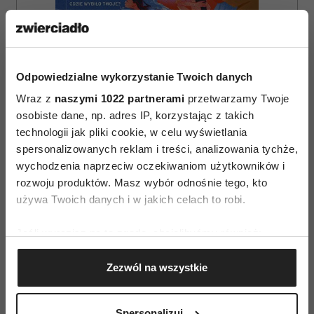
Odpowiedzialne wykorzystanie Twoich danych
Wraz z
naszymi 1022 partnerami
przetwarzamy Twoje
osobiste dane, np. adres IP, korzystając z takich
ZAMÓW
technologii jak pliki cookie, w celu wyświetlania
spersonalizowanych reklam i treści, analizowania tychże,
WYDANIE DRUKOWANE
wychodzenia naprzeciw oczekiwaniom użytkowników i
rozwoju produktów. Masz wybór odnośnie tego, kto
E-WYDANIE
używa Twoich danych i w jakich celach to robi.
Jeśli wyrazisz na to zgodę, chcielibyśmy również:
Gromadzić dane dotyczące Twojej lokalizacji
Zezwól na wszystkie
geograficznej z dokładnością nawet do kilku metrów
Identyfikować Twoje urządzenie, aktywnie
analizując charakteryzującego je zbiory danych
Spersonalizuj