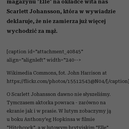
magazynu "Elle" na okładce wita nas
Scarlett Johansson, która w wywiadzie
deklaruje, że nie zamierza już więcej
wychodzić za mąż.
[caption id="attachment_40845"
align="alignleft" width="240-->
Wikimedia Commons, fot. John Harrison at
https://flickr.com/photos/15512543@N04/[/caption
O Scarlett Johansson dawno nie słyszeliśmy.
Tymczasem aktorka powraca - zarówno na
ekranie jak i w prasie. W lutym zobaczymy ją
u boku Anthony'eg Hopkinsa w filmie
"Hitchcock", a w lutowym brytyjskim "Elle"