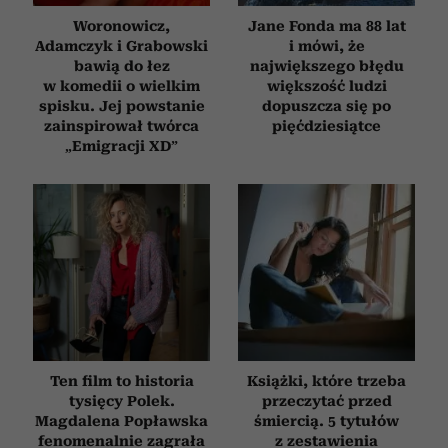
Partnerzy mogą połączyć te informacje z innymi danymi
Woronowicz,
Jane Fonda ma 88 lat
otrzymanymi od Ciebie lub uzyskanymi podczas
Adamczyk i Grabowski
i mówi, że
korzystania z ich usług.
bawią do łez
największego błędu
w komedii o wielkim
większość ludzi
spisku. Jej powstanie
dopuszcza się po
zainspirował twórca
pięćdziesiątce
„Emigracji XD”
Ten film to historia
Książki, które trzeba
tysięcy Polek.
przeczytać przed
Magdalena Popławska
śmiercią. 5 tytułów
fenomenalnie zagrała
z zestawienia