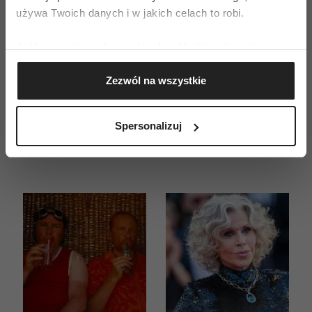
używa Twoich danych i w jakich celach to robi.
ZAMÓW
Jeśli wyrazisz na to zgodę, chcielibyśmy również:
WYDANIE DRUKOWANE
Gromadzić dane dotyczące Twojej lokalizacji
Zezwól na wszystkie
geograficznej z dokładnością nawet do kilku metrów
E-WYDANIE
Identyfikować Twoje urządzenie, aktywnie
analizując charakteryzującego je zbiory danych
Spersonalizuj
(fingerprinting, czyli wirtualny odcisk palca)
Dowiedz się więcej odnośnie tego, jak Twoje osobiste
dane są przetwarzane oraz ustaw własne preferencje w
sekcji szczegółów
. W Deklaracji plików cookie możesz
zmienić lub wycofać swoją zgodę w dowolnej chwili.
Wykorzystujemy pliki cookie do spersonalizowania treści
i reklam, aby oferować funkcje społecznościowe i
analizować ruch w naszej witrynie. Informacje o tym, jak
korzystasz z naszej witryny, udostępniamy partnerom
społecznościowym, reklamowym i analitycznym.