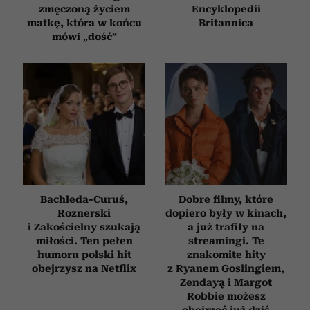
zmęczoną życiem
Encyklopedii
matkę, która w końcu
Britannica
mówi „dość”
Bachleda-Curuś,
Dobre filmy, które
Roznerski
dopiero były w kinach,
i Zakościelny szukają
a już trafiły na
miłości. Ten pełen
streamingi. Te
humoru polski hit
znakomite hity
obejrzysz na Netflix
z Ryanem Goslingiem,
Zendayą i Margot
Robbie możesz
obejrzeć już dziś