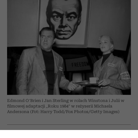
Edmond O’Brien i Jan Sterling w rolach Winstona i Julii w
filmowej adaptacji „Roku 1984” w reżyserii Michaela
Andersona (Fot: Harry Todd/Fox Photos/Getty Images)
ODSŁUCHAJ ARTYKUŁ