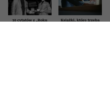
10 cytatów z „Roku
Książki, które trzeba
1984”, które brzmią
przeczytać przed
bardziej aktualnie niż
śmiercią. 5 tytułów
kiedykolwiek. Te
z zestawienia
słowa George’a
Encyklopedii
Orwella o wolności
Britannica
i władzy wciąż dają do
myślenia
FILMY
Ten film to historia tysięcy Polek.
Magdalena Popławska fenomenalnie
zagrała zmęczoną życiem matkę,
która w końcu mówi „dość”