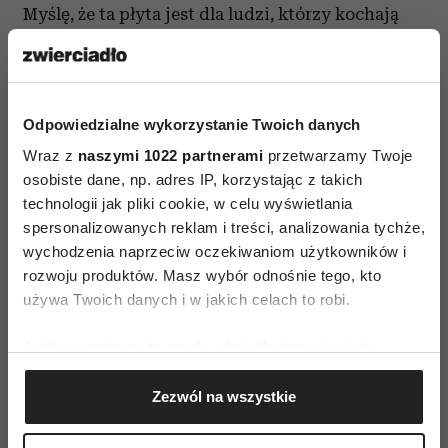
Myślę, że ta płyta jest dla ludzi, którzy kochają
życie. Tak jak w piosence „Tyle tego masz”
napisała wówczas 17-latka: „Wyłaź z kąta –
zbieraj się!”. Tu nie ma co wysiadywać, trzeba
Odpowiedzialne wykorzystanie Twoich danych
zrobić porządek ze sobą i wokół siebie. Wywalić
Wraz z
naszymi 1022 partnerami
przetwarzamy Twoje
z chaty trutnia, który wysysa z nas soki! A wtedy
osobiste dane, np. adres IP, korzystając z takich
może się nam ukazać niczym niezmącona
technologii jak pliki cookie, w celu wyświetlania
przestrzeń.
spersonalizowanych reklam i treści, analizowania tychże,
wychodzenia naprzeciw oczekiwaniom użytkowników i
Prowadzi pani warsztaty śpiewu z młodymi
rozwoju produktów. Masz wybór odnośnie tego, kto
ludźmi. Czego ich pani uczy?
używa Twoich danych i w jakich celach to robi.
O szczegółach technicznych nie będę mówić, bo
Jeśli wyrazisz na to zgodę, chcielibyśmy również:
zbyt długo by opowiadać. Przede wszystkim
Gromadzić dane dotyczące Twojej lokalizacji
chodzi o otwarcie się na innych. Sama
Zezwól na wszystkie
geograficznej z dokładnością nawet do kilku metrów
zmarnowałam przez tremę wiele lat!
Identyfikować Twoje urządzenie, aktywnie
analizując charakteryzującego je zbiory danych