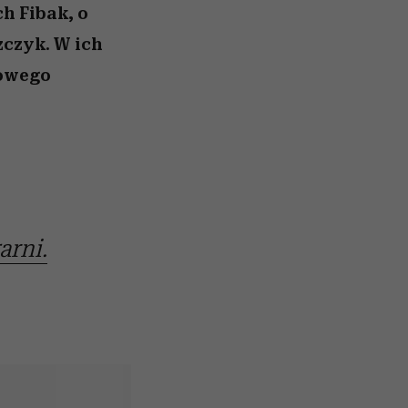
h Fibak, o
zczyk. W ich
nowego
arni.