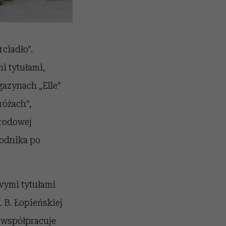
ciadło”.
i tytułami,
gazynach „Elle”
różach”,
rodowej
wodnika po
wymi tytułami
. B. Łopieńskiej
 współpracuje