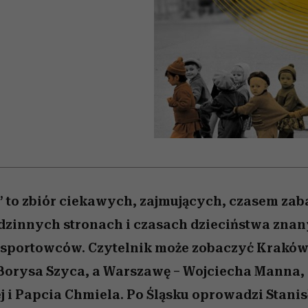
/27
 5,
zupełny brak ogłady
Miller s. 5, odc. 6]
artystkę
girls”
wśród najchętni
oglądanych na Netf
” to zbiór ciekawych, zajmujących, czasem z
dzinnych stronach i czasach dzieciństwa znan
i sportowców. Czytelnik może zobaczyć Krakó
 Borysa Szyca, a Warszawę – Wojciecha Manna
 i Papcia Chmiela. Po Śląsku oprowadzi Stanis