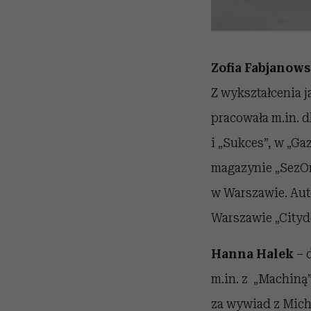
Zofia Fabjanow
Z wykształcenia j
pracowała m.in. d
i „Sukces”, w „Ga
magazynie „SezOn
w Warszawie. Aut
Warszawie „Cityd
Hanna Halek
– 
m.in. z „Machiną”
za wywiad z Mich