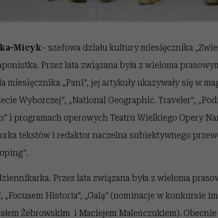
ska-Micyk
– szefowa działu kultury miesięcznika „Zwier
aponistka. Przez lata związana była z wieloma prasowym
la miesięcznika „Pani”, jej artykuły ukazywały się w ma
zecie Wyborczej”, „National Geographic. Traveler”, „Pod
” i programach operowych Teatru Wielkiego Opery Na
orka tekstów i redaktor naczelna subiektywnego prze
oping".
dziennikarka. Przez lata związana była z wieloma praso
, „Focusem Historia”, „Galą” (nominacje w konkursie im
ałem Żebrowskim i Maciejem Maleńczukiem). Obecnie