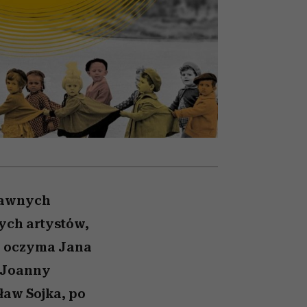
ej
Raport Lyst ujawnił
pierwszy zwiastun
lixie
najbardziej pożądane
ubrania i marki sezonu
abawnych
ych artystów,
w oczyma Jana
, Joanny
ław Sojka, po