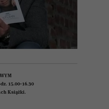
026/27
to dla nich zarwiesz noc
zupełny brak ogłady
Auschwitz
girls”
ZYWYM
dz. 15.00-16.30
ch Książki.