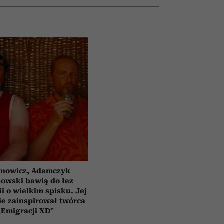
nowicz, Adamczyk
bowski bawią do łez
i o wielkim spisku. Jej
e zainspirował twórca
„Emigracji XD”