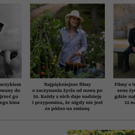
emczykiem
Najpiękniejsze filmy
Filmy o l
nowany do
o zaczynaniu życia od nowa po
sens ży
jrzeć go
50. Każdy z nich daje nadzieję
gdzie na
iego kina
i przypomina, że nigdy nie jest
12 n
za późno na zmianę