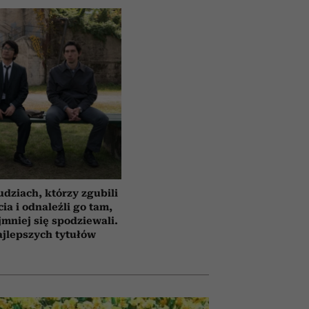
udziach, którzy zgubili
cia i odnaleźli go tam,
jmniej się spodziewali.
ajlepszych tytułów