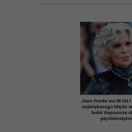
Jane Fonda ma 88 lat i
największego błędu w
ludzi dopuszcza s
pięćdziesiątc