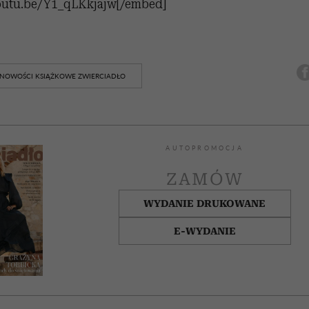
outu.be/Y1_qLKkjajw[/embed]
NOWOŚCI KSIĄŻKOWE ZWIERCIADŁO
AUTOPROMOCJA
ZAMÓW
WYDANIE DRUKOWANE
E-WYDANIE