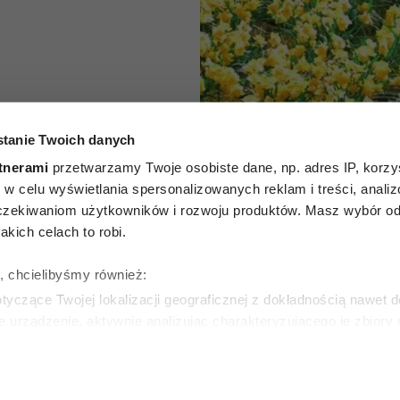
tanie Twoich danych
otwierają
tnerami
przetwarzamy Twoje osobiste dane, np. adres IP, korzys
ie, w celu wyświetlania spersonalizowanych reklam i treści, anali
orii, po
zekiwaniom użytkowników i rozwoju produktów. Masz wybór odn
kich celach to robi.
aczej
ę, chcielibyśmy również:
a życie
yczące Twojej lokalizacji geograficznej z dokładnością nawet d
e urządzenie, aktywnie analizując charakteryzującego je zbiory
wirtualny odcisk palca)
KI
ie tego, jak Twoje osobiste dane są przetwarzane oraz ustaw w
zegółów
. W Deklaracji plików cookie możesz zmienić lub wycof