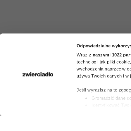
FILMY
Odpowiedzialne wykorzys
Filmy, które 
Wraz z
naszymi 1022 par
technologii jak pliki cook
oczy. 10 hist
wychodzenia naprzeciw oc
używa Twoich danych i w ja
których in
Jeśli wyrazisz na to zgod
spojrzysz n
Gromadzić dane dot
Identyfikować Twoj
(fingerprinting, czyli 
ROBERT CHOIŃS
Dowiedz się więcej odnośn
8 LIPCA 2026
preferencje w
sekcji szc