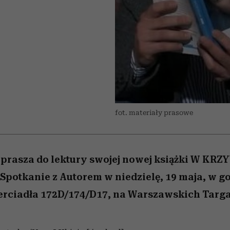
nice
edź
 5,
Wiemy, gdzie go kupić
zaskakujący faworyt
Miller s. 5, odc. 6]
sezon jesień–zima 2
fot. materiały prasowe
aprasza do lektury swojej nowej książki W KR
potkanie z Autorem w niedzielę, 19 maja, w go
erciadła 172D/174/D17, na Warszawskich Targa