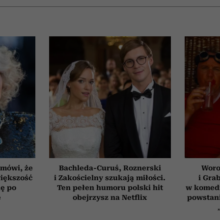
 mówi, że
Bachleda-Curuś, Roznerski
Woro
iększość
i Zakościelny szukają miłości.
i Gra
ię po
Ten pełen humoru polski hit
w komedi
e
obejrzysz na Netflix
powstani