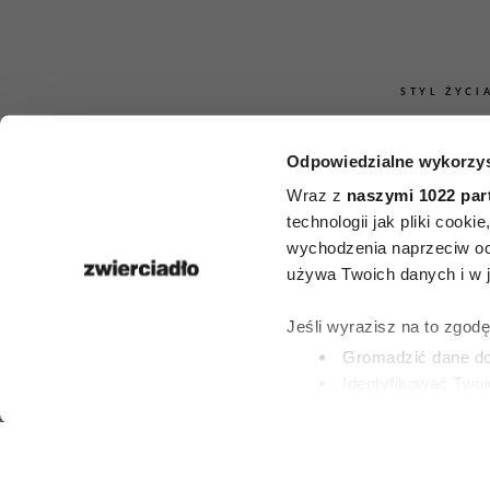
STYL ŻYCI
Jak rozpoznać
Odpowiedzialne wykorzys
ma pienią
Wraz z
naszymi 1022 par
technologii jak pliki cook
niedawna?
wychodzenia naprzeciw oc
używa Twoich danych i w ja
zachowań 
Jeśli wyrazisz na to zgod
więcej niż ty
Gromadzić dane dot
Identyfikować Twoj
(fingerprinting, czyli 
PATRYCJA KLIKOW
Dowiedz się więcej odnośn
9 LIPCA 2026
preferencje w
sekcji szc