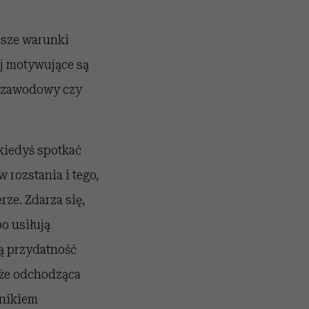
psze warunki
j motywujące są
s zawodowy czy
 kiedyś spotkać
rozstania i tego,
rze. Zdarza się,
o usiłują
łą przydatność
kże odchodząca
wnikiem