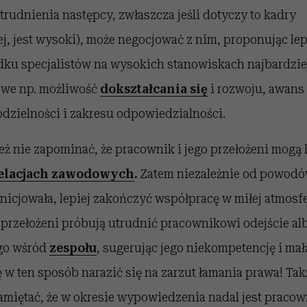
atrudnienia następcy, zwłaszcza jeśli dotyczy to kadry
j, jest wysoki), może negocjować z nim, proponując le
dku specjalistów na wysokich stanowiskach najbardzie
owe np. możliwość
dokształcania się
i rozwoju, awan
dzielności i zakresu odpowiedzialności.
eż nie zapominać, że pracownik i jego przełożeni mogą
elacjach zawodowych
.
Zatem niezależnie od powodów 
ainicjowała, lepiej zakończyć współpracę w miłej atmosfe
przełożeni próbują utrudnić pracownikowi odejście alb
go wśród
zespołu
, sugerując jego niekompetencję i ma
ę w ten sposób narazić się na zarzut łamania prawa! Ta
miętać, że w okresie wypowiedzenia nadal jest praco