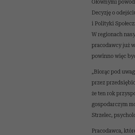
Głównymi powoda
Decyzję o odejści
i Polityki Społec
W regionach nasy
pracodawcy już w
powinno więc być
„Biorąc pod uwag
przez przedsiębi
że ten rok przys
gospodarczym mog
Strzelec, psycholo
Pracodawca, któr