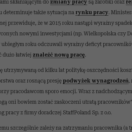
mi skłaniającym do
zmiany pracy
są zarobki oraz
re
u determinuje także sytuacja na
rynku pracy
. Ministe
znej przewiduje, że w 2015 roku nastąpi wyraźny spade
conych nowymi inwestycjami (np. Wielkopolska czy Do
 ubiegłym roku odczuwali wyraźny deficyt pracownikó
 dużo łatwiej
znaleźć nową pracę
.
ę utrzymywaną od kilku lat politykę oszczędności kos
orstwa oraz rosnącą presję
podwyżek wynagrodzeń
,
porzy pracodawcom sporo emocji. Wraz z nadchodzący
ą oni bowiem zostać zaskoczeni utratą pracowników”,
g pracy z firmy doradczej StaffPoland Sp. z o.o.
emu szczególnie zależy na zatrzymaniu pracownika (a t