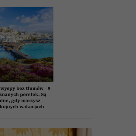
 wyspy bez tłumów – 5
znanych perełek. Są
alne, gdy marzysz
okojnych wakacjach