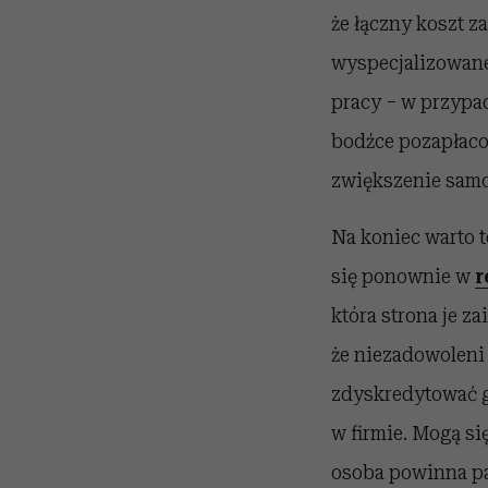
że łączny koszt z
wyspecjalizowane
pracy − w przypa
bodźce pozapłac
zwiększenie samo
Na koniec warto t
się ponownie w
r
która strona je z
że niezadowoleni 
zdyskredytować 
w firmie. Mogą si
osoba powinna pa