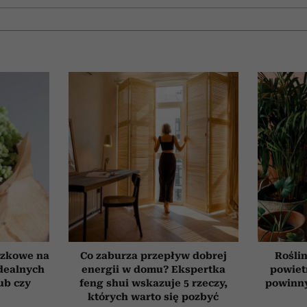
czkowe na
Co zaburza przepływ dobrej
Roślin
idealnych
energii w domu? Ekspertka
powiet
ub czy
feng shui wskazuje 5 rzeczy,
powinn
których warto się pozbyć