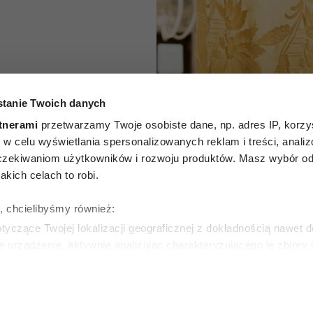
A
, że ktoś
tanie Twoich danych
dze od
tnerami
przetwarzamy Twoje osobiste dane, np. adres IP, korzys
ie, w celu wyświetlania spersonalizowanych reklam i treści, anali
 Te 6
zekiwaniom użytkowników i rozwoju produktów. Masz wybór odn
kich celach to robi.
„mówi”
ę, chcielibyśmy również:
siąc słów
yczące Twojej lokalizacji geograficznej z dokładnością nawet d
e urządzenie, aktywnie analizując charakteryzującego je zbiory
wirtualny odcisk palca)
SKA
ie tego, jak Twoje osobiste dane są przetwarzane oraz ustaw w
zegółów
. W Deklaracji plików cookie możesz zmienić lub wycof