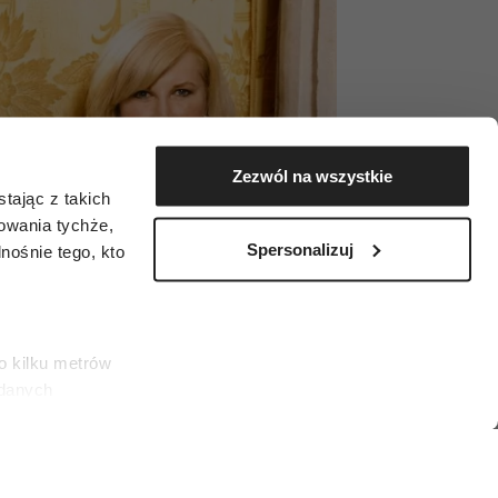
Zezwól na wszystkie
tając z takich
zowania tychże,
Spersonalizuj
ośnie tego, kto
o kilku metrów
 danych
łasne
ać swoją zgodę w