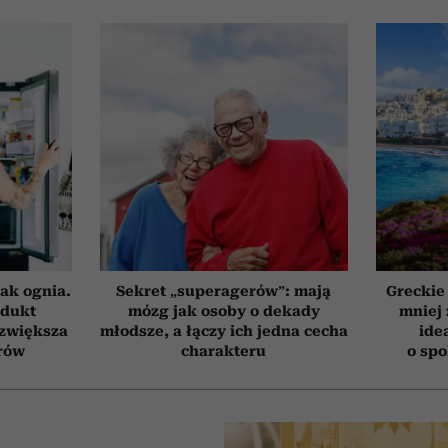
ak ognia.
Sekret „superagerów”: mają
Greckie
odukt
mózg jak osoby o dekady
mniej 
 zwiększa
młodsze, a łączy ich jedna cecha
ide
rów
charakteru
o sp