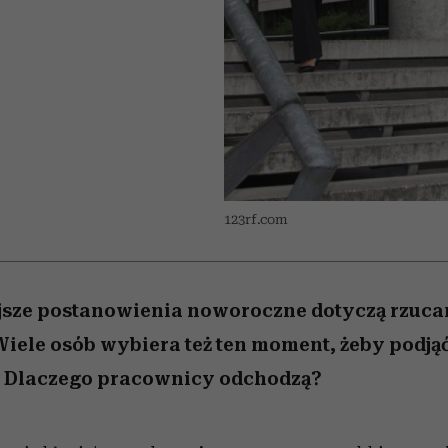
edź
 5,
j
Wiemy, gdzie go kupić
Miller s. 5, odc. 6]
niż się wydaje
sezon jesień–zima 2
123rf.com
sze postanowienia noworoczne dotyczą rzucan
iele osób wybiera też ten moment, żeby podjąć
. Dlaczego pracownicy odchodzą?