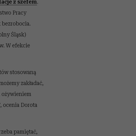
lacje z szefem
.
rstwo Pracy
k bezrobocia.
lny Śląsk)
w. W efekcie
ztów stosowaną
 możemy zakładać,
m ożywieniem
 ocenia Dorota
rzeba pamiętać,