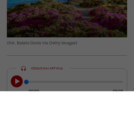
(Fot. Balate Dorin via Getty Images)
ODSŁUCHAJ ARTYKUŁ
00:00
08:08
Grecja od lat pozostaje jednym z