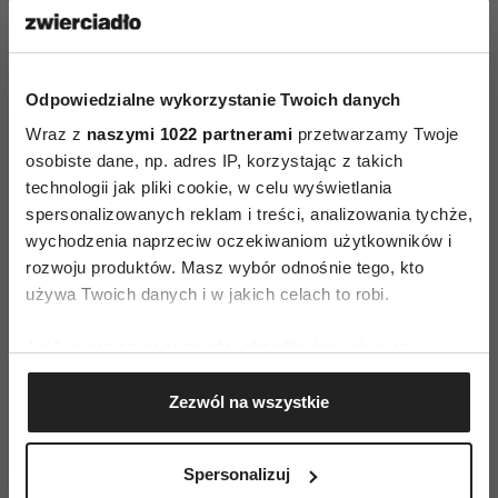
przyjmowania płatności w gotówce. Dlaczego?
Zwyczajnie wszystkim się to opłaca (policzono,
że koszty transakcji zmniejszą się o połowę, jeśli
będą mobilne). U Skandynawów to możliwe, bo
Odpowiedzialne wykorzystanie Twoich danych
mają wysokie zaufanie do instytucji
Wraz z
naszymi 1022 partnerami
przetwarzamy Twoje
osobiste dane, np. adres IP, korzystając z takich
państwowych – w Polsce odwrotnie: badania
technologii jak pliki cookie, w celu wyświetlania
wykazują, że jesteśmy najmniej ufnym narodem
spersonalizowanych reklam i treści, analizowania tychże,
w Europie.
wychodzenia naprzeciw oczekiwaniom użytkowników i
rozwoju produktów. Masz wybór odnośnie tego, kto
Płacę, jak chcę
używa Twoich danych i w jakich celach to robi.
Rynek płatności mobilnych dopiero się rozwija
Jeśli wyrazisz na to zgodę, chcielibyśmy również:
i choć wciąż jesteśmy dość sceptyczni – jak
Gromadzić dane dotyczące Twojej lokalizacji
pokazują badania nadal wolimy płacić kartą niż
Zezwól na wszystkie
geograficznej z dokładnością nawet do kilku metrów
telefonem, głównie z obawy o mniejszą kontrolę
Identyfikować Twoje urządzenie, aktywnie
własnych finansów – to specjaliści przewidują, że
analizując charakteryzującego je zbiory danych
Spersonalizuj
do 2020 roku częściej będziemy płacić telefonem
(fingerprinting, czyli wirtualny odcisk palca)