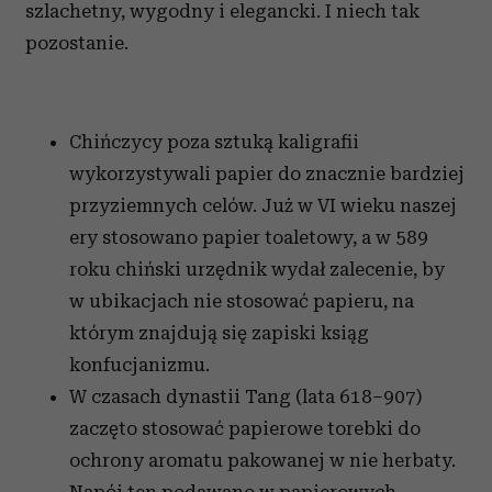
szlachetny, wygodny i elegancki. I niech tak
pozostanie.
Chińczycy poza sztuką kaligrafii
wykorzystywali papier do znacznie bardziej
przyziemnych celów. Już w VI wieku naszej
ery stosowano papier toaletowy, a w 589
roku chiński urzędnik wydał zalecenie, by
w ubikacjach nie stosować papieru, na
którym znajdują się zapiski ksiąg
konfucjanizmu.
W czasach dynastii Tang (lata 618–907)
zaczęto stosować papierowe torebki do
ochrony aromatu pakowanej w nie herbaty.
Napój ten podawano w papierowych