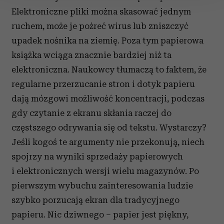
Elektroniczne pliki można skasować jednym
Wykorzystujemy pliki cookie do spersonalizowania treści
ruchem, może je pożreć wirus lub zniszczyć
i reklam, aby oferować funkcje społecznościowe i
upadek nośnika na ziemię. Poza tym papierowa
analizować ruch w naszej witrynie. Informacje o tym, jak
korzystasz z naszej witryny, udostępniamy partnerom
książka wciąga znacznie bardziej niż ta
społecznościowym, reklamowym i analitycznym.
elektroniczna. Naukowcy tłumaczą to faktem, że
Partnerzy mogą połączyć te informacje z innymi danymi
regularne przerzucanie stron i dotyk papieru
otrzymanymi od Ciebie lub uzyskanymi podczas
dają mózgowi możliwość koncentracji, podczas
korzystania z ich usług.
gdy czytanie z ekranu skłania raczej do
częstszego odrywania się od tekstu. Wystarczy?
Jeśli kogoś te argumenty nie przekonują, niech
spojrzy na wyniki sprzedaży papierowych
i elektronicznych wersji wielu magazynów. Po
pierwszym wybuchu zainteresowania ludzie
szybko porzucają ekran dla tradycyjnego
papieru. Nic dziwnego – papier jest piękny,