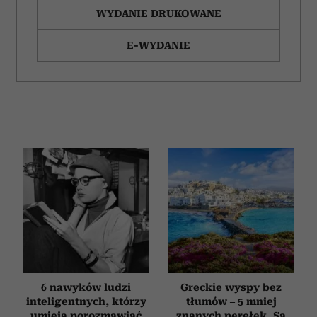
WYDANIE DRUKOWANE
E-WYDANIE
6 nawyków ludzi
Greckie wyspy bez
inteligentnych, którzy
tłumów – 5 mniej
umieją porozmawiać
znanych perełek. Są