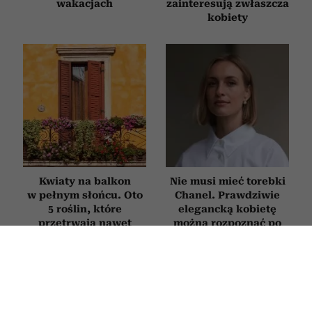
wakacjach
zainteresują zwłaszcza
kobiety
Kwiaty na balkon
Nie musi mieć torebki
w pełnym słońcu. Oto
Chanel. Prawdziwie
5 roślin, które
elegancką kobietę
przetrwają nawet
można rozpoznać po
największe upały
tych 9 cechach
ZDROWIE