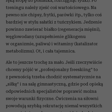
ręką stopę do pośladka, rozciągnąć łydki). Po
treningu należy zjeść coś wartościowego. Na
pewno nie chipsy, frytki, parówki itp., tylko coś
bardziej w stylu sałatki z tuńczykiem. Jedzenie
powinno zawierać białko (regeneracja mięśni),
węglowodany (uzupełnienie glikogenu
w organizmie, paliwa) i witaminy (katalizator
metabolizmu). Ot, i cała tajemnica.
Ale to jeszcze trochę za mało. Jeśli rzeczywiście
chcemy pójść w „profesjonalny freeskiing” to
z pewnością trzeba chodzić systematycznie na
„siłkę” i na salę gimnastyczną, gdzie pod opieką
odpowiednich specjalistów poprawić można
swoje warunki fizyczne. Ćwiczenia na siłowni
powodują szybką rekrutację niemal wszystkich