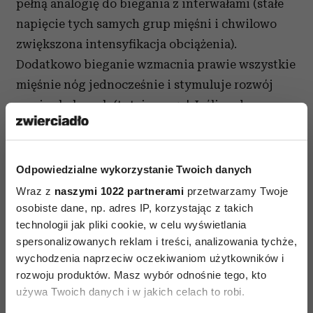
pełną analogię do biegania z interwałami (stałe
napięcie tych samych grup mięśni i chwilowo
zwiększona intensyfikacja obciążenia).
Dodatkowo bieganie wzmacnia prawie wszystkie
mięśnie nóg jednocześnie i stymuluje rozwój
mazi w kolanach (tutaj uwaga! Jeśli podczas
nawet wolnego, niemęczącego biegania
odczuwamy silny ból w kolanach, to powinniśmy
się skonsultować z ortopedą. Nie chodzi o to, że
Odpowiedzialne wykorzystanie Twoich danych
bieganie może zaszkodzić, ale być może zaczyna
Wraz z
naszymi 1022 partnerami
przetwarzamy Twoje
się dziać w nich coś niedobrego – wtedy ból
osobiste dane, np. adres IP, korzystając z takich
technologii jak pliki cookie, w celu wyświetlania
podczas lekkiego biegu jest niepokojącym
spersonalizowanych reklam i treści, analizowania tychże,
objawem, który powinien zaprowadzić nas do
wychodzenia naprzeciw oczekiwaniom użytkowników i
lekarza, zanim stanie się coś poważniejszego).
rozwoju produktów. Masz wybór odnośnie tego, kto
używa Twoich danych i w jakich celach to robi.
Bieganie jest też o tyle dobre , że wraz