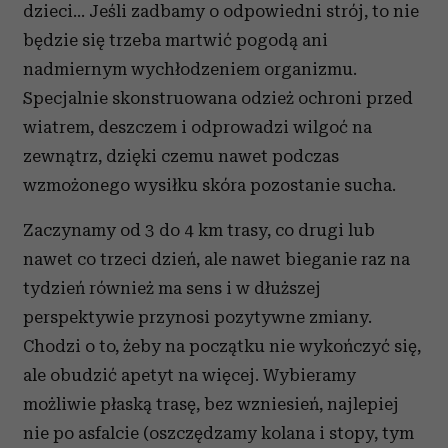
korzystania z ich usług.
dzieci… Jeśli zadbamy o odpowiedni strój, to nie
będzie się trzeba martwić pogodą ani
nadmiernym wychłodzeniem organizmu.
Specjalnie skonstruowana odzież ochroni przed
wiatrem, deszczem i odprowadzi wilgoć na
zewnątrz, dzięki czemu nawet podczas
wzmożonego wysiłku skóra pozostanie sucha.
Zaczynamy od 3 do 4 km trasy, co drugi lub
nawet co trzeci dzień, ale nawet bieganie raz na
tydzień również ma sens i w dłuższej
perspektywie przynosi pozytywne zmiany.
Chodzi o to, żeby na początku nie wykończyć się,
ale obudzić apetyt na więcej. Wybieramy
możliwie płaską trasę, bez wzniesień, najlepiej
nie po asfalcie (oszczędzamy kolana i stopy, tym