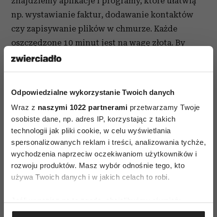
znajdziemy aplikacje i programy, które ułatwią
np. wystawianie faktur, dodawanie kontaktów
czy zapisywanie plików w chmurze. Każde
oszczędzone 10 minut jest na wagę złota.
By
uniknąć
wypalenia
, trzeba też oszczędzać siebie
i planować wolne. W stałej pracy sprawa jest
prosta – bierzemy urlop. W przypadku zleceń
Odpowiedzialne wykorzystanie Twoich danych
trzeba to skrupulatnie poukładać i dobrze
Wraz z
naszymi 1022 partnerami
przetwarzamy Twoje
zaplanować pracę przed urlopem.
osobiste dane, np. adres IP, korzystając z takich
technologii jak pliki cookie, w celu wyświetlania
spersonalizowanych reklam i treści, analizowania tychże,
wychodzenia naprzeciw oczekiwaniom użytkowników i
rozwoju produktów. Masz wybór odnośnie tego, kto
używa Twoich danych i w jakich celach to robi.
WYPALENIE ZAWODOWE
Jeśli wyrazisz na to zgodę, chcielibyśmy również:
Gromadzić dane dotyczące Twojej lokalizacji