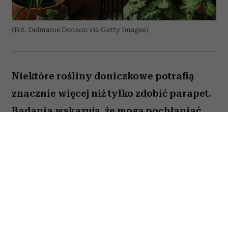
(Fot. Delmaine Donson via Getty Images)
Niektóre rośliny doniczkowe potrafią
znacznie więcej niż tylko zdobić parapet.
Badania wskazują, że mogą pochłaniać
część zanieczyszczeń i tworzyć
przyjemniejszy mikroklimat w domu.
Sprawdź, które gatunki warto wybrać.
Spis treści: