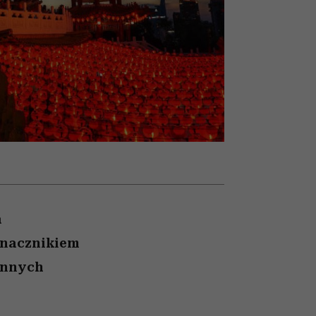
winę
najtrudniejszą próbę
a
yznacznikiem
 innych