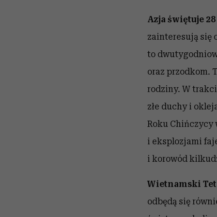
Azja świętuje 28
zainteresują si
to dwutygodniow
oraz przodkom. 
rodziny. W trak
złe duchy i okl
Roku Chińczycy 
i eksplozjami f
i korowód kilkud
Wietnamski Tet,
odbędą się równ