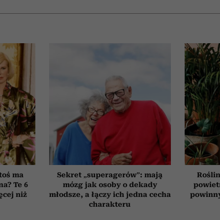
toś ma
Sekret „superagerów”: mają
Roślin
na? Te 6
mózg jak osoby o dekady
powiet
cej niż
młodsze, a łączy ich jedna cecha
powinn
charakteru