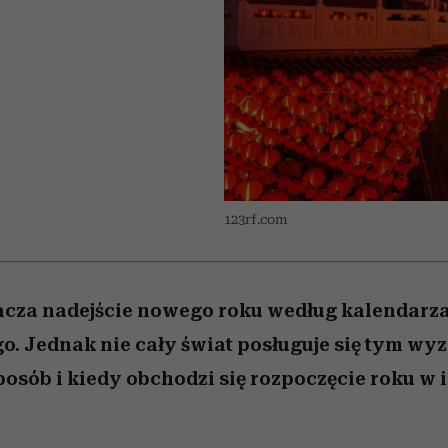
 5,
w
Raport Lyst ujawnił
Miller s. 5, odc. 6]
tysiące widzów
skuteczne
pamięć
uruchamia całą la
granicę
xie
najbardziej pożądane
podejrzeń
ubrania i marki sezonu
123rf.com
acza nadejście nowego roku według kalendarz
o. Jednak nie cały świat posługuje się tym w
sposób i kiedy obchodzi się rozpoczęcie roku w