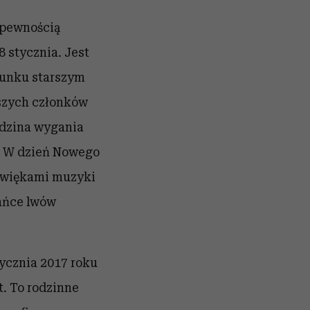
 pewnością
8 stycznia.
Jest
cunku starszym
szych członków
odzina wygania
. W dzień Nowego
dźwiękami muzyki
ańce lwów
ycznia 2017 roku
. To rodzinne