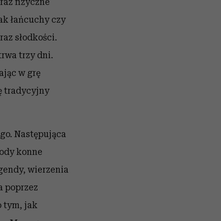
raz fizyczne
ak łańcuchy czy
raz słodkości.
rwa trzy dni.
ając w grę
 tradycyjny
go. Następująca
wody konne
egendy, wierzenia
a poprzez
 tym, jak