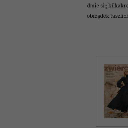
dmie się kilkakr
obrządek taszlic