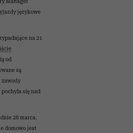
try Manager
 wyjazdy językowe
rzypadające na 21
liście
żą od
żywane są
e, zawody
 pochyla się nad
adnie 28 marca.
kie domowo jest