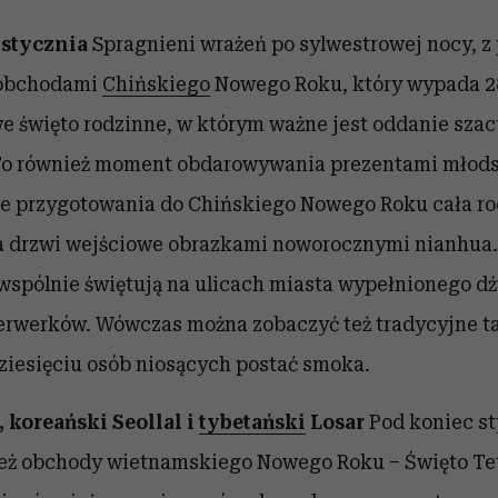
 stycznia
Spragnieni wrażeń po sylwestrowej nocy, z
ę obchodami
Chińskiego
Nowego Roku, który wypada
2
e święto rodzinne, w którym ważne jest oddanie sza
To również moment obdarowywania prezentami młod
cie przygotowania do Chińskiego Nowego Roku cała r
eja drzwi wejściowe obrazkami noworocznymi
nianhua
wspólnie świętują na ulicach miasta wypełnionego 
ajerwerków. Wówczas można zobaczyć też tradycyjne
t
ziesięciu osób niosących postać smoka.
 koreański Seollal i
tybetański
Losar
Pod koniec st
ież obchody wietnamskiego Nowego Roku – Święto Tet