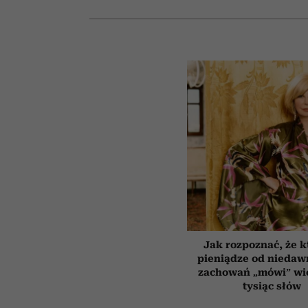
Jak rozpoznać, że k
pieniądze od niedaw
zachowań „mówi” wię
tysiąc słów