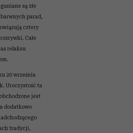
eganiane są złe
s barwnych parad,
owiązują cztery
 rozrywki. Całe
zas relaksu
iem.
ku 20 września
. Uroczystość ta
 obchodzone jest
, a dodatkowo
 nadchodzącego
ch tradycji,