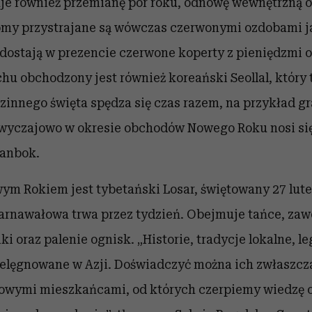
je również przemianę pór roku, odnowę wewnętrzną o
omy przystrajane są wówczas czerwonymi ozdobami j
i dostają w prezencie czerwone koperty z pieniędzmi o
 obchodzony jest również koreański Seollal, który t
zinnego święta spędza się czas razem, na przykład gr
Zwyczajowo w okresie obchodów Nowego Roku nosi się
anbok
.
m Rokiem jest tybetański Losar, świętowany 27 lute
arnawałowa trwa przez tydzień. Obejmuje tańce, za
iki oraz palenie ognisk. „
Historie, tradycje lokalne, l
ielęgnowane w Azji. Doświadczyć można ich zwłaszcz
cowymi mieszkańcami, od których czerpiemy wiedzę o