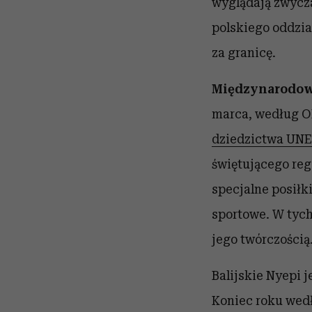
wyglądają zwycz
polskiego oddzi
za granicę.
Międzynarodowy
marca, według O
dziedzictwa UN
świętującego reg
specjalne posiłki
sportowe. W tych
jego twórczością
Balijskie Nyepi 
Koniec roku wedł