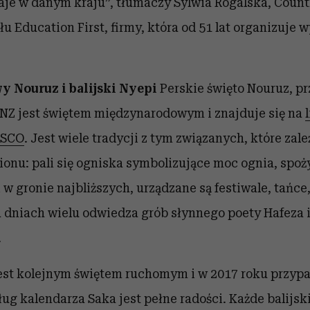
aje w danym kraju”,
tłumaczy Sylwia Rogalska, Coun
ału
Education First
, firmy, która od 51 lat organizuje
 Nouruz i balijski Nyepi
Perskie święto Nouruz, p
NZ jest świętem międzynarodowym i znajduje się na
ESCO
. Jest wiele tradycji z tym związanych, które zale
ionu: pali się ogniska symbolizujące moc ognia, spo
 w gronie najbliższych, urządzane są festiwale, tańc
 dniach wielu odwiedza grób słynnego poety Hafeza i
.
jest kolejnym świętem ruchomym i w 2017 roku przyp
ug kalendarza Saka jest pełne radości. Każde balijs