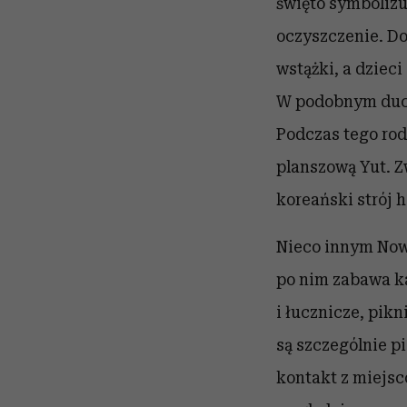
święto symbolizu
oczyszczenie. D
wstążki, a dziec
W podobnym duchu
Podczas tego rod
planszową Yut. 
koreański strój
h
Nieco innym Nowy
po nim zabawa k
i łucznicze, pikn
są szczególnie p
kontakt z miejs