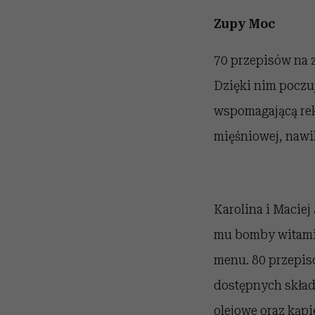
Zupy Moc
70 przepisów na 
Dzięki nim poczuj
wspomagającą rek
mięśniowej, nawil
Karolina i Maciej
mu bomby witamin
menu. 80 przepisó
dostępnych składn
olejowe oraz kąpie