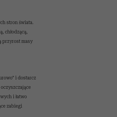
h stron świata.
ą, chłodzącą,
ą przyrost masy
rowo” i dostarcz
 oczyszczające
owych i łatwo
ące zabiegi