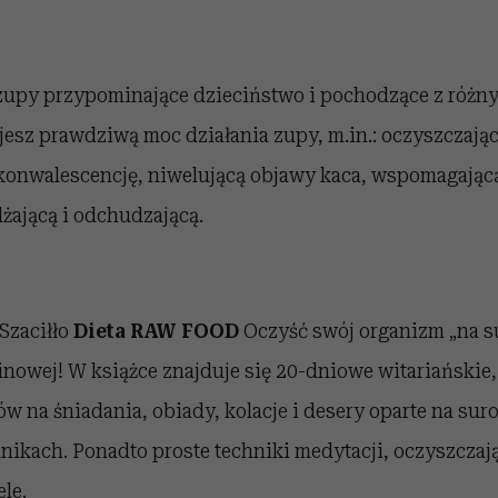
zupy przypominające dzieciństwo i pochodzące z różnyc
esz prawdziwą moc działania zupy, m.in.: oczyszczając
onwalescencję, niwelującą objawy kaca, wspomagając
żającą i odchudzającą.
 Szaciłło
Dieta RAW FOOD
Oczyść swój organizm „na su
owej! W książce znajduje się 20-dniowe witariańskie,
w na śniadania, obiady, kolacje i desery oparte na sur
ikach. Ponadto proste techniki medytacji, oczyszczaj
le.