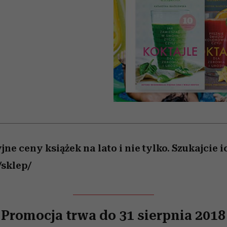
edź
 5,
przekraczają swoje granice
Wiemy, gdzie go kupić
Miller s. 5, odc. 6]
sezon jesień–zima 2
zaskakujący fawo
w seksie?
e ceny książek na lato i nie tylko. Szukajcie i
/sklep/
Promocja trwa do 31 sierpnia 2018