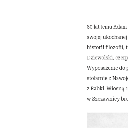
80 lat temu Adam
swojej ukochanej 
historii filozofi
Dziewolski, czer
Wyposażenie do p
stolarnie z Nawo
z Rabki. Wiosną 
w Szczawnicy bru