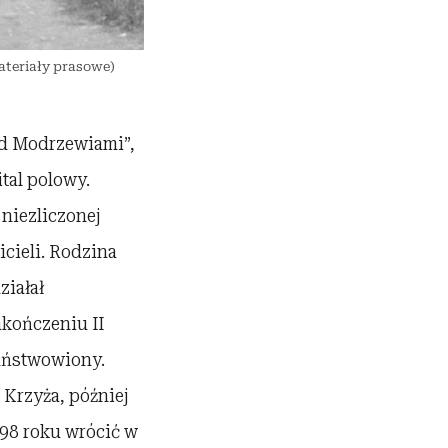
materiały prasowe)
od Modrzewiami”,
tal polowy.
niezliczonej
cieli. Rodzina
ziałał
akończeniu II
państwowiony.
Krzyża, później
998 roku wrócić w