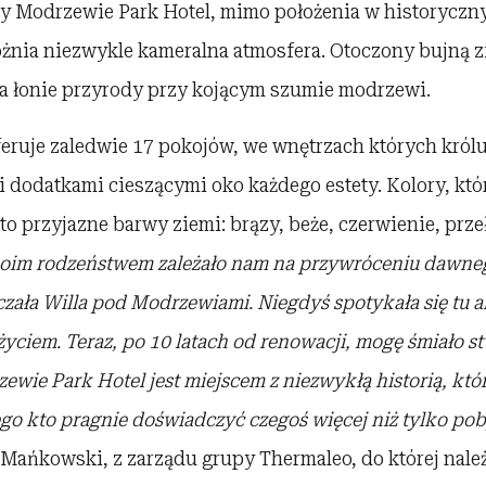
 Modrzewie Park Hotel, mimo położenia w historycz
żnia niezwykle kameralna atmosfera. Otoczony bujną zi
na łonie przyrody przy kojącym szumie modrzewi.
eruje zaledwie 17 pokojów, we wnętrzach których króluje
 dodatkami cieszącymi oko każdego estety. Kolory, kt
to przyjazne barwy ziemi: brązy, beże, czerwienie, prz
oim rodzeństwem zależało nam na przywr
ó
ceniu dawneg
aczała Willa pod Modrzewiami. Niegdyś spotykała się tu a
życiem. Teraz, po 10 latach od renowacji, mogę śmiało s
rzewie Park Hotel jest miejscem z niezwykłą
histori
ą, kt
ó
o kto pragnie doświadczyć czegoś więcej niż tylko pob
Mańkowski, z zarządu grupy Thermaleo, do której należ