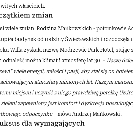
itych właścicieli.
czątkiem zmian
sł wiele zmian. Rodzina Mańkowskich - potomkowie 
kupiła budynek od rodziny Świeżawskich i rozpoczęła r
roku Willa zyskała nazwę Modrzewie Park Hotel, stają
 odnaleźć można klimat i atmosferę lat 30. –
Nasze dzie
i” wiele energii, miłości i pasji, aby stał się on hote
 zachowującym atmosferę minionych lat. Naszym marzen
 temu miejscu i uczynić z niego prawdziwą
pere
łkę Uzdro
j zieleni zapewniony jest komfort i dyskrecja poszukuj
ątkowego odpoczynku
– mówi Andrzej Mańkowski.
 luksus dla wymagających