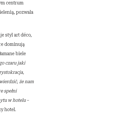
nym centrum
elenią, pozwala
 styl art déco,
óre dominują
ełamane biele
o czaru jaki
rystokracja,
twierdzić, że nam
re spe
łni
ytu w hotelu
–
y hotel.