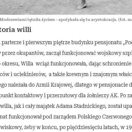
d Modrzewiami tętniła życiem - spotykała się tu arystokracja. (fot. 
oria willi
 parterze i pierwszym piętrze budynku pensjonatu „P
ty przez okupantów, zaczął funkcjonować wojskowy szpi
okresu, Willa wciąż funkcjonowała, dając schronienie 
ców i uciekinierów, a także krewnym i znajomym właści
o należała do Armii Krajowej, dlatego w pensjonacie d
unkt kontaktowy i przerzutowy dla żołnierzy AK. Po z
willa, jak i cały majątek Adama Stadnickiego, został u
nat funkcjonował pod zarządem Polskiego Czerwonego 
owiskowy, żeby w końcu, po pięćdziesięciu latach, w 1