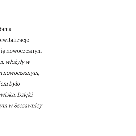
Adama
ewitalizacje
c się nowoczesnym
ci, włożyły w
lem nowoczesnym,
iem było
wiska. Dzięki
ącym w Szczawnicy