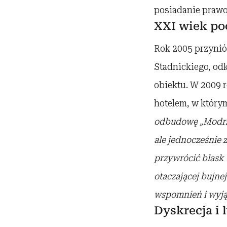
posiadanie prawow
XXI wiek po
Rok 2005 przynió
Stadnickiego, od
obiektu. W 2009 
hotelem, w którym
odbudowę „Modrzew
ale jednocześnie
przywr
ó
cić blask
otaczającej bujne
wspomnień i wyj
Dyskrecja i