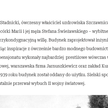
 Stadnicki, ówczesny właściciel uzdrowiska Szczawnic
córki Marii i jej męża Stefana Świeżawskiego – wybitn
i, trzykondygnacyjną willę. Budynek zaprojektował inżyn
piąc inspiracje z ówcześnie bardzo modnego budownic
ensjonatu wykonały najbardziej prestiżowe wówczas w
jowej, warszawska firma Jarnuszkiewicz oraz zakład Ku
1939 roku budynek został oddany do użytku. Sielski s
talnie przerwał wybuch II wojny światowej.