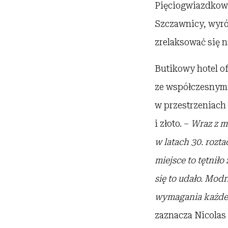
Pięciogwiazdkowy
Szczawnicy, wyró
zrelaksować się 
Butikowy hotel of
ze współczesnymi
w przestrzeniach 
i złoto. –
Wraz z m
w latach 30. rozt
miejsce to tętnił
o
się to udało. Mod
wymagania każdeg
zaznacza Nicolas 