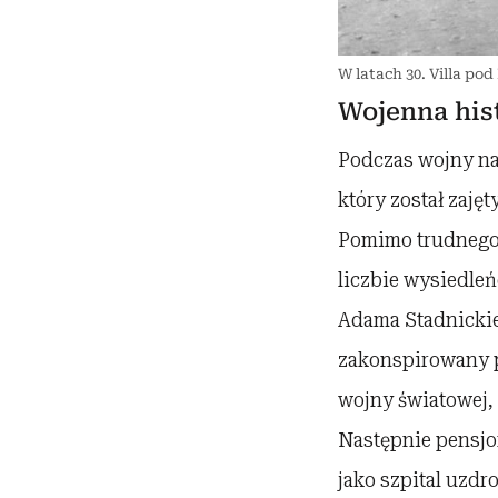
W latach 30. Villa po
Wojenna hist
Podczas wojny na
który został zaję
Pomimo trudnego 
liczbie wysiedleń
Adama Stadnickieg
zakonspirowany p
wojny światowej, 
Następnie pensjo
jako szpital uzdr