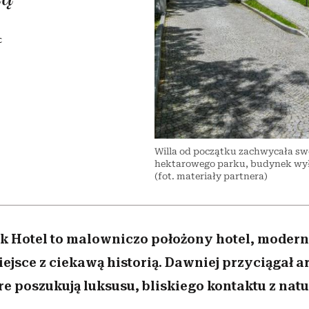
edź
 5,
przekraczają swoje granice
Wiemy, gdzie go kupić
Miller s. 5, odc. 6]
sezon jesień–zima 2
zaskakujący fawo
w seksie?
C
Willa od początku zachwycała s
hektarowego parku, budynek wyła
(fot. materiały partnera)
 Hotel to malowniczo położony hotel, modern
ejsce z ciekawą historią. Dawniej przyciągał a
re poszukują luksusu, bliskiego kontaktu z natu