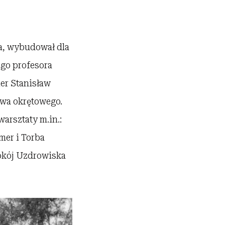
a, wybudował dla
ego profesora
ier Stanisław
twa okrętowego.
arsztaty m.in.:
mer i Torba
pokój Uzdrowiska