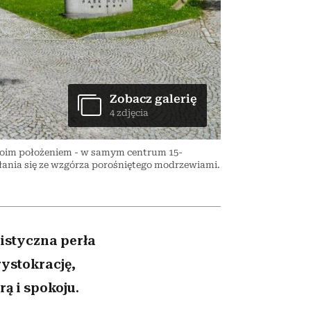
026/27
ryt
to dla nich zarwiesz noc
zupełny brak ogłady
girls”
Zobacz galerię
4 zdjęcia
woim położeniem - w samym centrum 15-
nia się ze wzgórza porośniętego modrzewiami.
istyczna perła
rystokrację,
rą i spokoju.