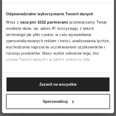
zmienił to trzymanie boczne w fotelach
przednich.
Odpowiedzialne wykorzystanie Twoich danych
Podobało mi się jak włoscy kierowcy
Wraz z
naszymi 1022 partnerami
przetwarzamy Twoje
zatrzymywali się z zaciekawieniem by zobaczyć
osobiste dane, np. adres IP, korzystając z takich
technologii jak pliki cookie, w celu wyświetlania
nowego TransLANCIAformersa. Lojalność
spersonalizowanych reklam i treści, analizowania tychże,
Włochów jest znana, lubią swoje marki. Moim
wychodzenia naprzeciw oczekiwaniom użytkowników i
zdaniem Thema jest niebanalna, inna od
rozwoju produktów. Masz wybór odnośnie tego, kto
popularnych limuzyn „wielkiej niemieckiej
używa Twoich danych i w jakich celach to robi.
trójki”. Jeśli zatem chcemy się wyróżnić na
Jeśli wyrazisz na to zgodę, chcielibyśmy również:
drodze, ale i pokazać styl – to jest to znakomita
Gromadzić dane dotyczące Twojej lokalizacji
alternatywa, tym bardziej kuszący jest fakt, że
Zezwól na wszystkie
geograficznej z dokładnością nawet do kilku metrów
sporo zaoszczędzimy – ceny rozpoczynają się od
Identyfikować Twoje urządzenie, aktywnie
ok. 40 tyś. euro, a to znacznie mniej od
analizując charakteryzującego je zbiory danych
Spersonalizuj
konkurencji. Zaryzykuję, że Thema to Maserati
(fingerprinting, czyli wirtualny odcisk palca)
Quattroporte za 1/3 ceny.
Dowiedz się więcej odnośnie tego, jak Twoje osobiste