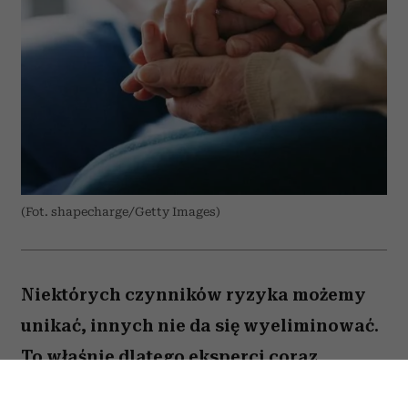
(Fot. shapecharge/Getty Images)
Niektórych czynników ryzyka możemy
unikać, innych nie da się wyeliminować.
To właśnie dlatego eksperci coraz
większą uwagę poświęcają nie tylko