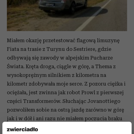
Miałem okazję przetestować flagową limuzynę
Fiata na trasie z Turynu do Sestriere, gdzie
odbywają się zawody w alpejskim Pucharze
Świata. Kręta droga, ciągle w górę, a Thema z
wysokoprężnym silnikiem z kilometra na
kilometr zdobywała moje serce. Z pozoru ciężka i
ociężała, jest zwinna jak robot Prowl z pierwszej
części Transformerów. Słuchając Jovanottiego
pozwoliłem sobie na ostrą jazdę zarówno w górę
jak i w dół i ani razu nie miałem poczucia braku
kontroli nad tym olbrzymem, jedyne co bym