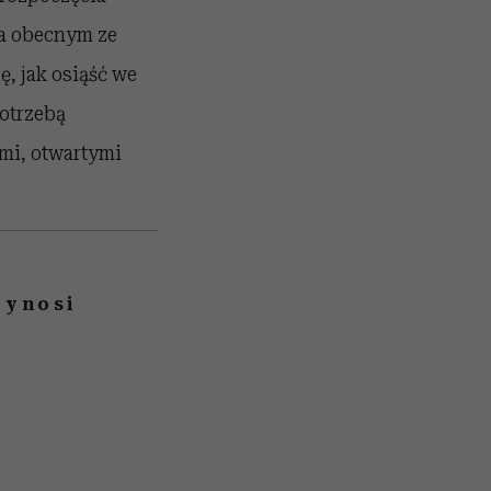
ia obecnym ze
, jak osiąść we
otrzebą
mi, otwartymi
zynosi