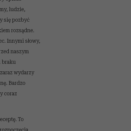
my, ludzie,
my się pozbyć
kiem rozsądne.
ec. Innymi słowy,
przed naszym
 braku
 zaraz wydarzy
znę. Bardzo
y coraz
receptę. To
rozpoczęcia