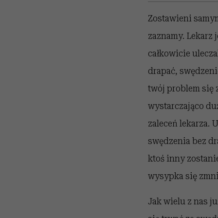
Zostawieni samym 
zaznamy. Lekarz 
całkowicie ulecza
drapać, swędzenie
twój problem się 
wystarczająco duż
zaleceń lekarza. 
swędzenia bez dra
ktoś inny zostani
wysypka się zmnie
Jak wielu z nas j