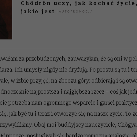
Chödrön uczy, jak kochać życie
jakie jest
 uważam za przebudzonych, zauważyłam, że są oni w pe
arza. Ich umysły nigdy nie dryfują. Po prostu są tu i te
ale, w izbie przyjęć, na zboczu góry: odbierają i są otw
jednocześnie najprostsza i najgłębsza rzecz – coś jak je
cie potrzeba nam ogromnego wsparcie i garści praktyc
ię, jak być tu i teraz i otworzyć się na nasze życie. To
o przywykliśmy. Obaj moi buddyjscy nauczyciele, Chög
 Rinpocze, posługiwali się bardzo pomocną analogią, a