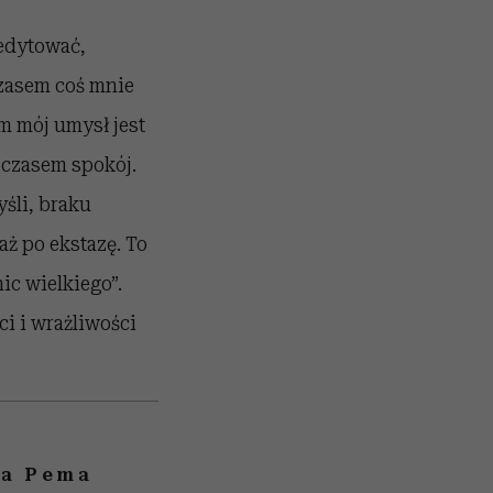
medytować,
zasem coś mnie
em mój umysł jest
 czasem spokój.
śli, braku
aż po ekstazę. To
ic wielkiego”.
ci i wrażliwości
ka Pema