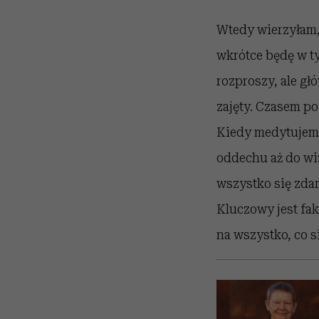
Wtedy wierzyłam, ż
wkrótce będę w t
rozproszy, ale gł
zajęty. Czasem p
Kiedy medytujemy
oddechu aż do wiz
wszystko się zdar
Kluczowy jest fak
na wszystko, co s