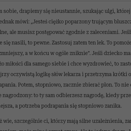
sobie, drapiemy się nieustannie, szukając ulgi, której
jednak mówi: „Jesteś ciężko poparzony trującym bluszc
lne, ale musisz postępować zgodnie z zaleceniami. Jeśli
 się nasili, to pewne. Zastosuj zatem ten lek. To pomoż
zmniejszy, a w końcu w ogóle zniknie”. Jeśli dziecko ma
o miłości dla samego siebie i chce wyzdrowieć, to zast
Ujrzy oczywistą logikę słów lekarza i przetrzyma krótki
pania. Potem, stopniowo, zacznie zbierać plon. To nie 
e nagrodzony: to ty sam odbierzesz nagrodę, kiedy prze
jsza, a potrzeba podrapania się stopniowo zanika.
uż wie, szczególnie ci, którzy mają silne uzależnienia,