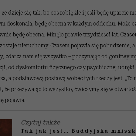
e dzieje się tak, bo coś robię źle i jeśli będę uparcie 
ym doskonała, będę obecna w każdym oddechu. Może c
ównie będę obecna. Minęło prawie trzydzieści lat. Czas
ozostaje nieruchomy. Czasem pojawia się pobudzenie, a
, zdarza nam się wszystko – poczynając od gonitwy my
ji, od dyskomfortu fizycznego czy psychicznej udręki 
za, a podstawową postawą wobec tych rzeczy jest: „To n
t, że przeżywając to wszystko, ćwiczymy się w otwartoś
ię pojawia.
Czytaj także
Tak jak jest… Buddyjska mnisz