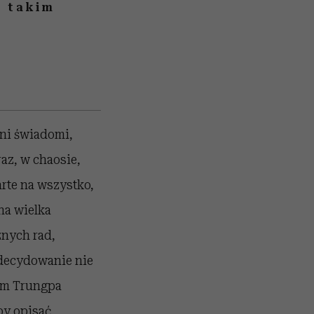
, takim
łni świadomi,
raz, w chaosie,
arte na wszystko,
dna wielka
znych rad,
 zdecydowanie nie
yam Trungpa
by opisać