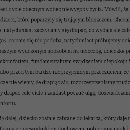
est bycie obecnym wobec niewygody życia. Mówili, że 
 dzieci, które poparzyły się trującym bluszczem. Chce
c natychmiast zaczynamy się drapać, co wydaje się cał
oś, co nam się nie podoba, natychmiast próbujemy uci
t naszym wyuczonym sposobem na ucieczkę, ucieczkę 
komfortem, fundamentalnym swędzeniem niepokoju i
albo przed tym bardzo nieprzyjemnym przeczuciem, że
szcze nie wiemy, że drapiąc się, rozprzestrzeniamy truci
 drapać całe ciało i zamiast poczuć ulgę, doświadczam
mfortu.
ę dalej, dziecko zostaje zabrane do lekarza, który daje 
kania z przewodnikiem duchowym, pobierania nauk i 