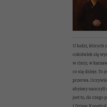
U ludzi, których
cokolwiek się wyd
w ciszy, w karnaw
co się dzieje. To 
przerwa. Oczywiś
abyśmy nauczyli s
jest to, do czeg
i Dzigar Kongtrul