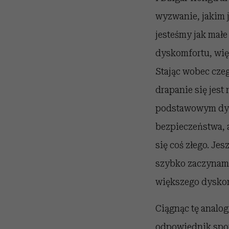
wyzwanie, jakim j
jesteśmy jak małe
dyskomfortu, wię
Stając wobec czeg
drapanie się jes
podstawowym dys
bezpieczeństwa, 
się coś złego. Je
szybko zaczynamy
większego dysko
Ciągnąc tę analogi
odpowiednik spot