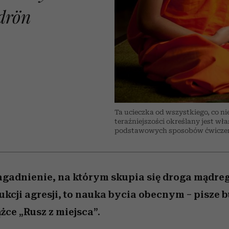
 5,
zupełny brak ogłady
pierwszy zwiastun
Miller s. 5, odc. 6]
Raport Lyst ujaw
drön
ie
najbardziej pożąd
ubrania i marki se
Ta ucieczka od wszystkiego, co ni
teraźniejszości określany jest wł
podstawowych sposobów ćwiczenia
gadnienie, na którym skupia się droga mądre
ukcji agresji, to nauka bycia obecnym – pisze 
żce „Rusz z miejsca”.