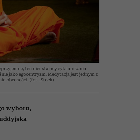
nił
skutki dla związku i dla
humoru historii
ane
partnerki
zonu
eprzyjemne, ten nieustający cykl unikania
aśnie jako egocentryzm. Medytacja jest jednym z
 obecności. (fot. iStock)
go wyboru,
buddyjska