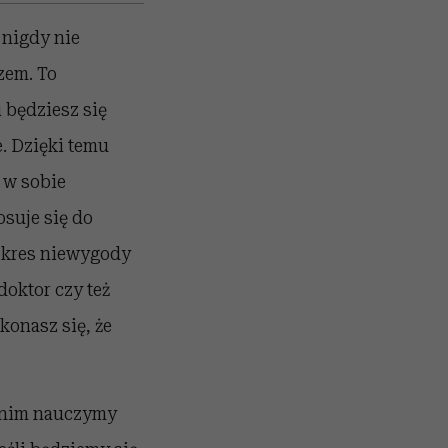
 nigdy nie
zem. To
 będziesz się
e. Dzięki temu
 w sobie
osuje się do
 okres niewygody
doktor czy też
konasz się, że
 zanim nauczymy