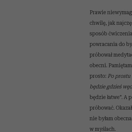
Prawie niewymaga
chwilę, jak najcz
sposób ćwiczenia 
powracania do byc
próbował medytacj
obecni. Pamiętam
prosto:
Po prostu
będzie gdzieś wę
będzie łatwe”. A 
próbować. Okazało
nie byłam obecna
w myślach.