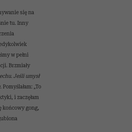
mywanie się na
nie tu. Inny
czenia
iedykolwiek
eśmy w pełni
ji. Brzmiały
chu. Jeśli umysł
.
Pomyślałam: „To
ktyki, i zaczęłam
się końcowy gong,
gubiona