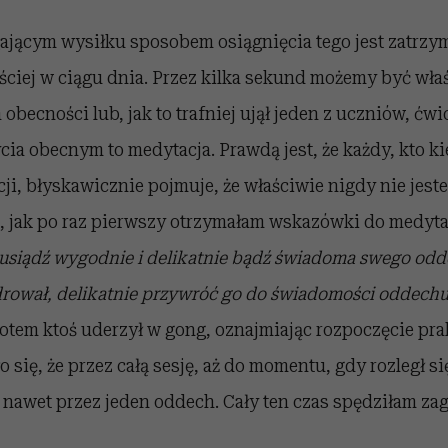
jącym wysiłku sposobem osiągnięcia tego jest zatrzy
ęściej w ciągu dnia. Przez kilka sekund możemy być właś
obecności lub, jak to trafniej ujął jeden z uczniów, ćwi
ia obecnym to medytacja. Prawdą jest, że każdy, kto k
i, błyskawicznie pojmuje, że właściwie nigdy nie jest
, jak po raz pierwszy otrzymałam wskazówki do medytac
 usiądź wygodnie i delikatnie bądź świadoma swego odde
drował, delikatnie przywróć go do świadomości oddechu
potem ktoś uderzył w gong, oznajmiając rozpoczęcie pra
 się, że przez całą sesję, aż do momentu, gdy rozległ 
 nawet przez jeden oddech. Cały ten czas spędziłam za