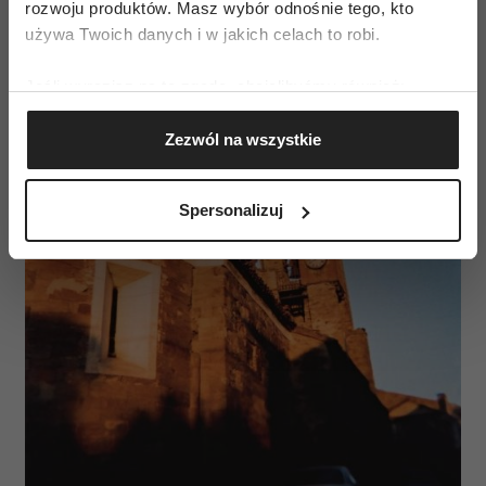
rozwoju produktów. Masz wybór odnośnie tego, kto
używa Twoich danych i w jakich celach to robi.
Jeśli wyrazisz na to zgodę, chcielibyśmy również:
Gromadzić dane dotyczące Twojej lokalizacji
Zezwól na wszystkie
geograficznej z dokładnością nawet do kilku metrów
Identyfikować Twoje urządzenie, aktywnie
analizując charakteryzującego je zbiory danych
Spersonalizuj
(fingerprinting, czyli wirtualny odcisk palca)
Dowiedz się więcej odnośnie tego, jak Twoje osobiste
dane są przetwarzane oraz ustaw własne preferencje w
sekcji szczegółów
. W Deklaracji plików cookie możesz
zmienić lub wycofać swoją zgodę w dowolnej chwili.
Wykorzystujemy pliki cookie do spersonalizowania treści
i reklam, aby oferować funkcje społecznościowe i
analizować ruch w naszej witrynie. Informacje o tym, jak
korzystasz z naszej witryny, udostępniamy partnerom
społecznościowym, reklamowym i analitycznym.