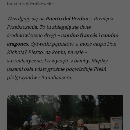
fot.Maria Wiernikowska
Wczołguję się na
Puerto del Perdon
– Przełęcz
Przebaczenia. To tu zbiegają się dwie
średniowieczne drogi –
camino francés i camino
aragones.
Sylwetki pątników, a może ekipa Don
Kichota? Pieszo, na koniu, na ośle –
surrealistyczne, bo wycięte z blachy. Między
uszami osła wiatr groźnie pogwizduje Pieśń
pielgrzymów z Tannhaüsera.