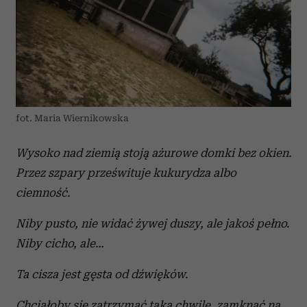
fot. Maria Wiernikowska
Wysoko nad ziemią stoją ażurowe domki bez okien.
Przez szpary prześwituje kukurydza albo
ciemność.
Niby pusto, nie widać żywej duszy, ale jakoś pełno.
Niby cicho, ale…
Ta cisza jest gęsta od dźwięków.
Chciałoby się zatrzymać taką chwilę, zamknąć na