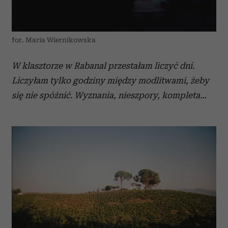
Partnerzy mogą połączyć te informacje z innymi danymi
otrzymanymi od Ciebie lub uzyskanymi podczas
korzystania z ich usług.
for. Maria Wiernikowska
W klasztorze w Rabanal przestałam liczyć dni.
Liczyłam tylko godziny między modlitwami, żeby
się nie spóźnić. Wyznania, nieszpory, kompleta…