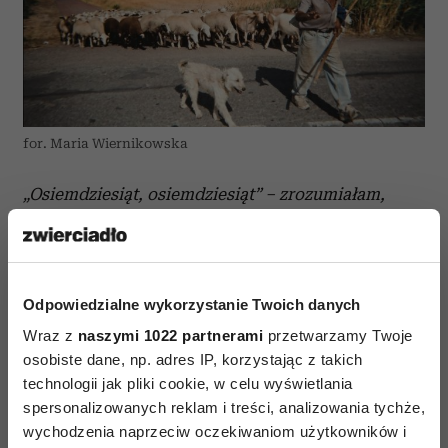
for. Maria Wiernikowska
„Osiemdziesiąt, osiemdziesiąt” – zrozumiałam,
tylko nie wiem: lat ma czy owiec. ¡
Hasta por
siempre!
– podniósł twarz do słońca i odszedł
razem ze swoim stadem, a za nim dwa psy, też
Odpowiedzialne wykorzystanie Twoich danych
kulawe.
Wraz z
naszymi 1022 partnerami
przetwarzamy Twoje
osobiste dane, np. adres IP, korzystając z takich
technologii jak pliki cookie, w celu wyświetlania
spersonalizowanych reklam i treści, analizowania tychże,
wychodzenia naprzeciw oczekiwaniom użytkowników i