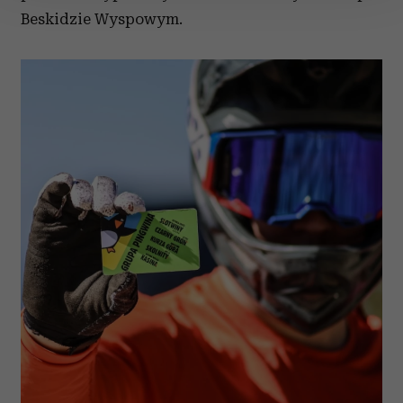
Beskidzie Wyspowym.
Wykorzystujemy pliki cookie do spersonalizowania treści
i reklam, aby oferować funkcje społecznościowe i
analizować ruch w naszej witrynie. Informacje o tym, jak
korzystasz z naszej witryny, udostępniamy partnerom
społecznościowym, reklamowym i analitycznym.
Partnerzy mogą połączyć te informacje z innymi danymi
otrzymanymi od Ciebie lub uzyskanymi podczas
korzystania z ich usług.