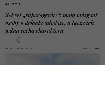
ZDROWIE
Sekret „superagerów”: mają mózg jak
osoby o dekady młodsze, a łączy ich
jedna cecha charakteru
19 LIPCA 2026
PATRYCJA KLIKOWSKA