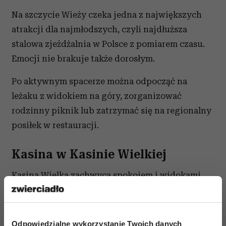
Na szczycie Wieży czeka jedna z największych
atrakcji dla najmłodszych, czyli najdłuższa
stalowa zjeżdżalnia w Polsce z pomiarem czasu.
Emocji nie brakuje także dorosłym.
Po aktywnym spacerze można odpocząć na
leżaku z widokiem na góry, zorganizować
rodzinny piknik lub zatrzymać się na regionalny
posiłek w restauracji.
Kasina w Kasinie Wielkiej
Kasina Wielka zachwyca spokojem i widokami
Beskidu Wyspowego. To miejsce dla rodzin, które
lubią aktywnie spędzać czas, ale równie mocno
cenią swobodę i przestrzeń.
Odpowiedzialne wykorzystanie Twoich danych