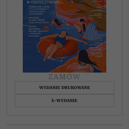
analizować ruch w naszej witrynie. Informacje o tym, jak
korzystasz z naszej witryny, udostępniamy partnerom
społecznościowym, reklamowym i analitycznym.
Partnerzy mogą połączyć te informacje z innymi danymi
otrzymanymi od Ciebie lub uzyskanymi podczas
korzystania z ich usług.
ZAMÓW
WYDANIE DRUKOWANE
E-WYDANIE